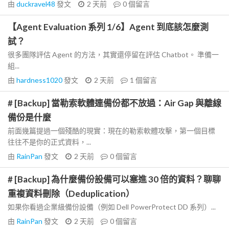
由
duckravel48
發文
2 天前
0
個留言
【Agent Evaluation 系列 1/6】Agent 到底該怎麼測
試？
很多團隊評估 Agent 的方法，其實還停留在評估 Chatbot。 準備一
組...
由
hardness1020
發文
2 天前
1
個留言
# [Backup] 當勒索軟體連備份都不放過：Air Gap 與離線
備份是什麼
前面幾篇提過一個殘酷的現實：現在的勒索軟體攻擊，第一個目標
往往不是你的正式資料，...
由
RainPan
發文
2 天前
0
個留言
# [Backup] 為什麼備份設備可以塞進 30 倍的資料？聊聊
重複資料刪除（Deduplication）
如果你看過企業級備份設備（例如 Dell PowerProtect DD 系列）...
由
RainPan
發文
2 天前
0
個留言