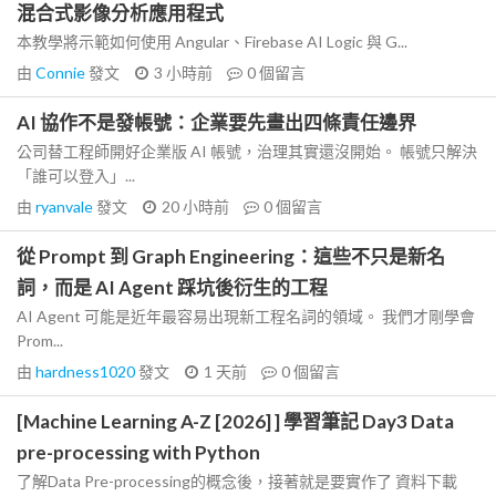
混合式影像分析應用程式
本教學將示範如何使用 Angular、Firebase AI Logic 與 G...
由
Connie
發文
3 小時前
0
個留言
AI 協作不是發帳號：企業要先畫出四條責任邊界
公司替工程師開好企業版 AI 帳號，治理其實還沒開始。 帳號只解決
「誰可以登入」...
由
ryanvale
發文
20 小時前
0
個留言
從 Prompt 到 Graph Engineering：這些不只是新名
詞，而是 AI Agent 踩坑後衍生的工程
AI Agent 可能是近年最容易出現新工程名詞的領域。 我們才剛學會
Prom...
由
hardness1020
發文
1 天前
0
個留言
[Machine Learning A-Z [2026] ] 學習筆記 Day3 Data
pre-processing with Python
了解Data Pre-processing的概念後，接著就是要實作了 資料下載