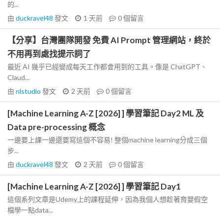
的...
由
duckravel48
發文
1 天前
0
個留言
【分享】台灣團隊開發 免費 AI Prompt 管理網站，終於
不用再到處找提示詞了
最近 AI 幾乎已經變成每天工作都會用到的工具。像是 ChatGPT、
Claud...
由
nlstudio
發文
2 天前
0
個留言
[Machine Learning A-Z [2026] ] 學習筆記 Day2 ML 及
Data pre-processing 概念
一邊要上課一邊還要寫這個不容易! 整個machine learning分成三個
步...
由
duckravel48
發文
2 天前
0
個留言
[Machine Learning A-Z [2026] ] 學習筆記 Day1
這個系列文章是Udemy上的課程延伸，因為我個人想趁著育嬰假空
檔學一點data...