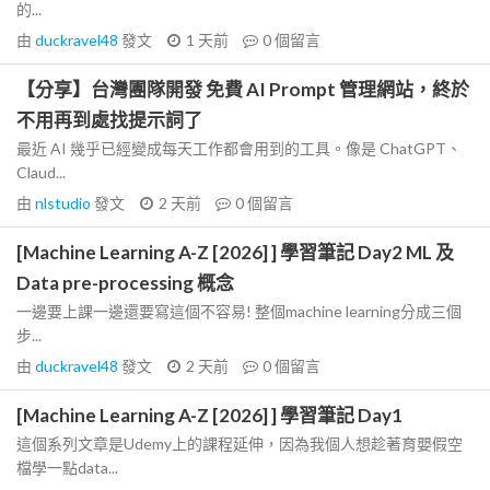
的...
由
duckravel48
發文
1 天前
0
個留言
【分享】台灣團隊開發 免費 AI Prompt 管理網站，終於
不用再到處找提示詞了
最近 AI 幾乎已經變成每天工作都會用到的工具。像是 ChatGPT、
Claud...
由
nlstudio
發文
2 天前
0
個留言
[Machine Learning A-Z [2026] ] 學習筆記 Day2 ML 及
Data pre-processing 概念
一邊要上課一邊還要寫這個不容易! 整個machine learning分成三個
步...
由
duckravel48
發文
2 天前
0
個留言
[Machine Learning A-Z [2026] ] 學習筆記 Day1
這個系列文章是Udemy上的課程延伸，因為我個人想趁著育嬰假空
檔學一點data...