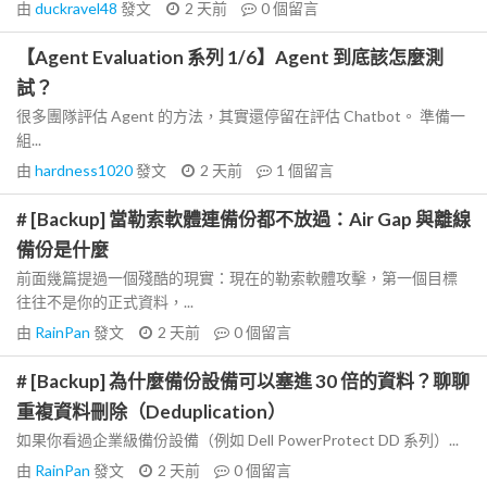
由
duckravel48
發文
2 天前
0
個留言
【Agent Evaluation 系列 1/6】Agent 到底該怎麼測
試？
很多團隊評估 Agent 的方法，其實還停留在評估 Chatbot。 準備一
組...
由
hardness1020
發文
2 天前
1
個留言
# [Backup] 當勒索軟體連備份都不放過：Air Gap 與離線
備份是什麼
前面幾篇提過一個殘酷的現實：現在的勒索軟體攻擊，第一個目標
往往不是你的正式資料，...
由
RainPan
發文
2 天前
0
個留言
# [Backup] 為什麼備份設備可以塞進 30 倍的資料？聊聊
重複資料刪除（Deduplication）
如果你看過企業級備份設備（例如 Dell PowerProtect DD 系列）...
由
RainPan
發文
2 天前
0
個留言