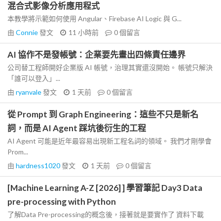
混合式影像分析應用程式
本教學將示範如何使用 Angular、Firebase AI Logic 與 G...
由
Connie
發文
11 小時前
0
個留言
AI 協作不是發帳號：企業要先畫出四條責任邊界
公司替工程師開好企業版 AI 帳號，治理其實還沒開始。 帳號只解決
「誰可以登入」...
由
ryanvale
發文
1 天前
0
個留言
從 Prompt 到 Graph Engineering：這些不只是新名
詞，而是 AI Agent 踩坑後衍生的工程
AI Agent 可能是近年最容易出現新工程名詞的領域。 我們才剛學會
Prom...
由
hardness1020
發文
1 天前
0
個留言
[Machine Learning A-Z [2026] ] 學習筆記 Day3 Data
pre-processing with Python
了解Data Pre-processing的概念後，接著就是要實作了 資料下載