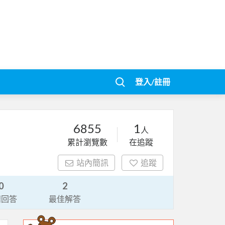
登入/註冊
6855
1
人
累計瀏覽數
在追蹤
站內簡訊
追蹤
0
2
請回答
最佳解答