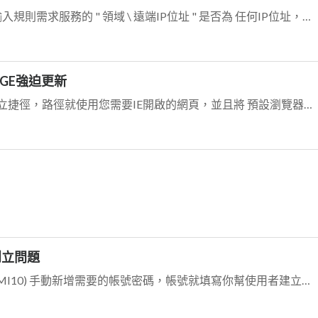
檢查vlan1的server防火牆 \ 進階 \ 輸入規則需求服務的 " 領域 \ 遠端IP位址 " 是否為 任何IP位址，或是將vlan2...
DGE強迫更新
您可以試試用此方式，在桌面上建立捷徑，路徑就使用您需要IE開啟的網頁，並且將 預設瀏覽器，設定成IE，然後就可以直接執行剛剛設定的捷徑，這樣的方式，我在Win1...
者創立問題
至 登入者建立與密碼變更作業(ADMI10) 手動新增需要的帳號密碼，帳號就填寫你幫使用者建立的 " 員工代號 "，密碼依公司需求填入，鼎...