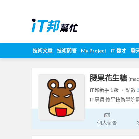
技術文章
技術問答
My Project
iT 徵才
聊
腰果花生糖
(mac
iT邦新手 1 級 ‧ 點數
IT專員 修平技術學院
個人背景