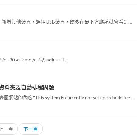
插上USB，在esxi的主機編輯設定，新增其他裝置，選擇USB裝置，然後在最下方應該就會看到您插入的USB隨身碟。
 -30 /c "cmd /c if @isdir == T...
共享資料夾及自動排程問題
第一個問題，我這邊測試後，參考這個網站的內容"This system is currently not set up to build kernel...
上一頁
下一頁