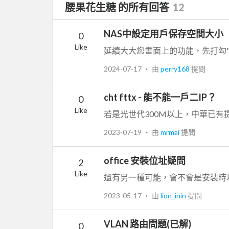
腰果花生糖 的所有回答
12
NAS中設定用戶保存空間大小
0
Like
2024-07-17
‧ 由
perry168
提問
cht fttx - 能不能一戶二IP？
0
Like
若是光世代300M以上，中華已有提
2023-07-19
‧ 由
mrmai
提問
office 安裝位址疑問
2
Like
2023-05-17
‧ 由
lion_inin
提問
VLAN 路由問題(已解)
0