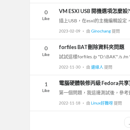
VM ESXI USB 開機選項怎麼設?
0
Like
2023-02-09
‧ 由
Ginochang
提問
forfiles BAT刪除資料夾問題
0
Like
試試這樣forfiles /p "D:\BAK" /s /m * /d
2022-11-30
‧ 由
邊緣人
提問
電腦硬體裝修丙級 Fedora
1
Like
2022-11-18
‧ 由
Linux好難呀
提問