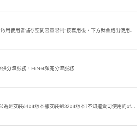
延續大大您畫面上的功能，先打勾"啟用使用者儲存空間容量限制"按套用後，下方就會跑出使用者清單，畫面位置就可以選擇依使用者或群組了
供分流服務，HiNet頻寬分流服務
還有另一種可能，會不會是安裝時以為是安裝64bit版本卻安裝到32bit版本?不知道貴司使用的office2013是哪種版本? H&B還是Standar...