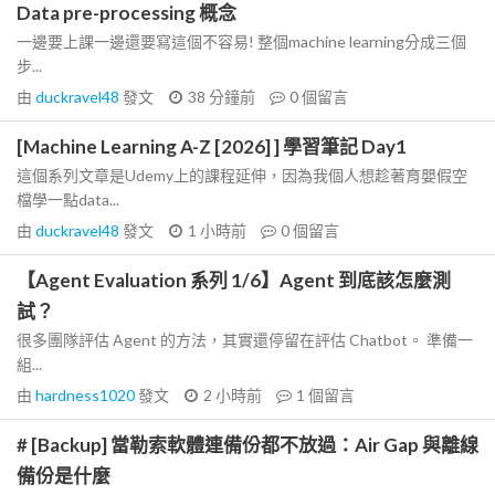
Data pre-processing 概念
一邊要上課一邊還要寫這個不容易! 整個machine learning分成三個
步...
由
duckravel48
發文
38 分鐘前
0
個留言
[Machine Learning A-Z [2026] ] 學習筆記 Day1
這個系列文章是Udemy上的課程延伸，因為我個人想趁著育嬰假空
檔學一點data...
由
duckravel48
發文
1 小時前
0
個留言
【Agent Evaluation 系列 1/6】Agent 到底該怎麼測
試？
很多團隊評估 Agent 的方法，其實還停留在評估 Chatbot。 準備一
組...
由
hardness1020
發文
2 小時前
1
個留言
# [Backup] 當勒索軟體連備份都不放過：Air Gap 與離線
備份是什麼