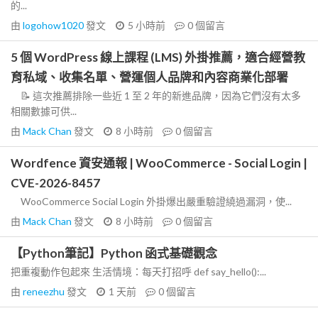
的...
由
logohow1020
發文
5 小時前
0
個留言
5 個 WordPress 線上課程 (LMS) 外掛推薦，適合經營教
育私域、收集名單、營運個人品牌和內容商業化部署
📝 這次推薦排除一些近 1 至 2 年的新進品牌，因為它們沒有太多
相關數據可供...
由
Mack Chan
發文
8 小時前
0
個留言
Wordfence 資安通報 | WooCommerce - Social Login |
CVE-2026-8457
WooCommerce Social Login 外掛爆出嚴重驗證繞過漏洞，使...
由
Mack Chan
發文
8 小時前
0
個留言
【Python筆記】Python 函式基礎觀念
把重複動作包起來 生活情境：每天打招呼 def say_hello():...
由
reneezhu
發文
1 天前
0
個留言