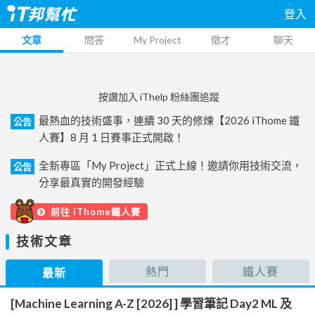
登入
文章
問答
My Project
徵才
聊天
按讚加入 iThelp 粉絲團追蹤
最熱血的技術盛事，連續 30 天的修煉【2026 iThome 鐵
公告
人賽】8 月 1 日賽事正式開啟！
全新專區「My Project」正式上線！邀請你用技術交流，
公告
分享最真實的開發經驗
前往 iThome鐵人賽
技術文章
熱門
鐵人賽
最新
[Machine Learning A-Z [2026] ] 學習筆記 Day2 ML 及