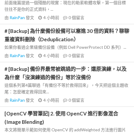
前面幾篇提過一個殘酷的現實：現在的勒索軟體攻擊，第一個目標
往往不是你的正式資料，...
由
RainPan
發文
4 小時前
0
個留言
# [Backup] 為什麼備份設備可以塞進 30 倍的資料？聊聊
重複資料刪除（Deduplication）
如果你看過企業級備份設備（例如 Dell PowerProtect DD 系列）...
由
RainPan
發文
4 小時前
0
個留言
# [Backup] 備份界最常被跳過的一步：還原演練，以及
為什麼「沒演練過的備份」等於沒備份
這個系列第4篇聊過「有備份不等於救得回來」，今天把這個主題收
尾：怎麼確定救得回來...
由
RainPan
發文
4 小時前
0
個留言
[OpenCV 學習筆記] 2. 使用 OpenCV 進行影像混合
(Image Blending)
本文將簡單示範如何使用 OpenCV 的 addWeighted 方法進行圖片