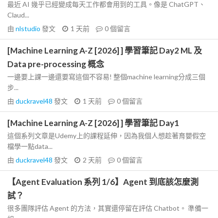
最近 AI 幾乎已經變成每天工作都會用到的工具。像是 ChatGPT、
Claud...
由
nlstudio
發文
1 天前
0
個留言
[Machine Learning A-Z [2026] ] 學習筆記 Day2 ML 及
Data pre-processing 概念
一邊要上課一邊還要寫這個不容易! 整個machine learning分成三個
步...
由
duckravel48
發文
1 天前
0
個留言
[Machine Learning A-Z [2026] ] 學習筆記 Day1
這個系列文章是Udemy上的課程延伸，因為我個人想趁著育嬰假空
檔學一點data...
由
duckravel48
發文
2 天前
0
個留言
【Agent Evaluation 系列 1/6】Agent 到底該怎麼測
試？
很多團隊評估 Agent 的方法，其實還停留在評估 Chatbot。 準備一