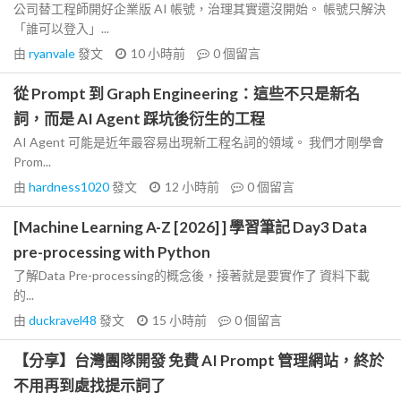
公司替工程師開好企業版 AI 帳號，治理其實還沒開始。 帳號只解決
「誰可以登入」...
由
ryanvale
發文
10 小時前
0
個留言
從 Prompt 到 Graph Engineering：這些不只是新名
詞，而是 AI Agent 踩坑後衍生的工程
AI Agent 可能是近年最容易出現新工程名詞的領域。 我們才剛學會
Prom...
由
hardness1020
發文
12 小時前
0
個留言
[Machine Learning A-Z [2026] ] 學習筆記 Day3 Data
pre-processing with Python
了解Data Pre-processing的概念後，接著就是要實作了 資料下載
的...
由
duckravel48
發文
15 小時前
0
個留言
【分享】台灣團隊開發 免費 AI Prompt 管理網站，終於
不用再到處找提示詞了