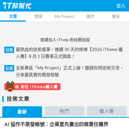
登入
文章
問答
My Project
徵才
聊天
按讚加入 iThelp 粉絲團追蹤
最熱血的技術盛事，連續 30 天的修煉【2026 iThome 鐵
公告
人賽】8 月 1 日賽事正式開啟！
全新專區「My Project」正式上線！邀請你用技術交流，
公告
分享最真實的開發經驗
前往 iThome鐵人賽
技術文章
熱門
鐵人賽
最新
AI 協作不是發帳號：企業要先畫出四條責任邊界