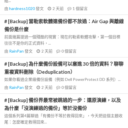
組...
由
hardness1020
發文
2 天前
1
個留言
# [Backup] 當勒索軟體連備份都不放過：Air Gap 與離線
備份是什麼
前面幾篇提過一個殘酷的現實：現在的勒索軟體攻擊，第一個目標
往往不是你的正式資料，...
由
RainPan
發文
2 天前
0
個留言
# [Backup] 為什麼備份設備可以塞進 30 倍的資料？聊聊
重複資料刪除（Deduplication）
如果你看過企業級備份設備（例如 Dell PowerProtect DD 系列）...
由
RainPan
發文
2 天前
0
個留言
# [Backup] 備份界最常被跳過的一步：還原演練，以及
為什麼「沒演練過的備份」等於沒備份
這個系列第4篇聊過「有備份不等於救得回來」，今天把這個主題收
尾：怎麼確定救得回來...