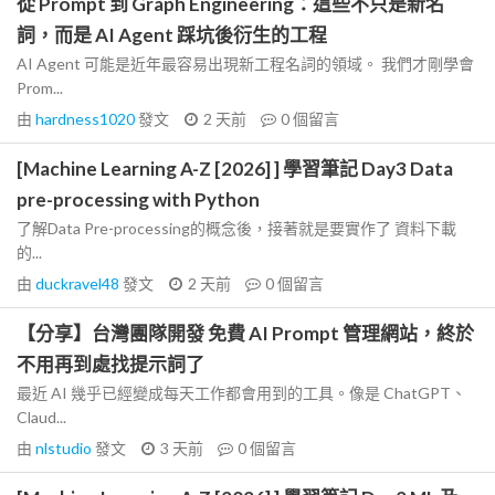
從 Prompt 到 Graph Engineering：這些不只是新名
詞，而是 AI Agent 踩坑後衍生的工程
AI Agent 可能是近年最容易出現新工程名詞的領域。 我們才剛學會
Prom...
由
hardness1020
發文
2 天前
0
個留言
[Machine Learning A-Z [2026] ] 學習筆記 Day3 Data
pre-processing with Python
了解Data Pre-processing的概念後，接著就是要實作了 資料下載
的...
由
duckravel48
發文
2 天前
0
個留言
【分享】台灣團隊開發 免費 AI Prompt 管理網站，終於
不用再到處找提示詞了
最近 AI 幾乎已經變成每天工作都會用到的工具。像是 ChatGPT、
Claud...
由
nlstudio
發文
3 天前
0
個留言