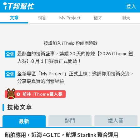
登入
文章
問答
My Project
徵才
聊天
按讚加入 iThelp 粉絲團追蹤
最熱血的技術盛事，連續 30 天的修煉【2026 iThome 鐵
公告
人賽】8 月 1 日賽事正式開啟！
全新專區「My Project」正式上線！邀請你用技術交流，
公告
分享最真實的開發經驗
前往 iThome鐵人賽
技術文章
熱門
鐵人賽
最新
船舶應用，近海 4G LTE，航運 Starlink 整合運用