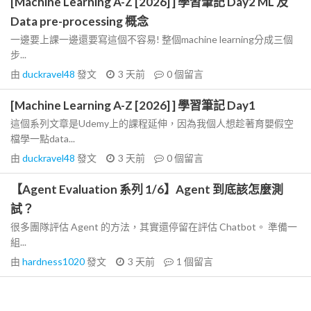
[Machine Learning A-Z [2026] ] 學習筆記 Day2 ML 及
Data pre-processing 概念
一邊要上課一邊還要寫這個不容易! 整個machine learning分成三個
步...
由
duckravel48
發文
3 天前
0
個留言
[Machine Learning A-Z [2026] ] 學習筆記 Day1
這個系列文章是Udemy上的課程延伸，因為我個人想趁著育嬰假空
檔學一點data...
由
duckravel48
發文
3 天前
0
個留言
【Agent Evaluation 系列 1/6】Agent 到底該怎麼測
試？
很多團隊評估 Agent 的方法，其實還停留在評估 Chatbot。 準備一
組...
由
hardness1020
發文
3 天前
1
個留言