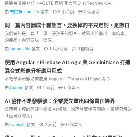
整機台灣製 MIT，4G LTE 模組 非大陸 DrayTek VigorC4...
由
林門神JanusLin
發文
3 小時前
0
個留言
同一篇內容翻成十種語言，要換掉的不只是詞，是節日
我們做的是一套「上傳一張孩子的照片，就寫出並畫出一本繪本」
的產品，內容要以十種語...
由
lumorakids
發文
14 小時前
0
個留言
使用 Angular、Firebase AI Logic 與 Gemini Nano 打造
混合式影像分析應用程式
本教學將示範如何使用 Angular、Firebase AI Logic 與 G...
由
Connie
發文
1 天前
0
個留言
AI 協作不是發帳號：企業要先畫出四條責任邊界
公司替工程師開好企業版 AI 帳號，治理其實還沒開始。 帳號只解決
「誰可以登入」...
由
ryanvale
發文
2 天前
0
個留言