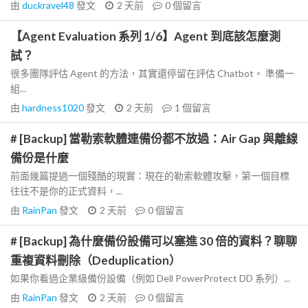
由
duckravel48
發文
2 天前
0
個留言
【Agent Evaluation 系列 1/6】Agent 到底該怎麼測
試？
很多團隊評估 Agent 的方法，其實還停留在評估 Chatbot。 準備一
組...
由
hardness1020
發文
2 天前
1
個留言
# [Backup] 當勒索軟體連備份都不放過：Air Gap 與離線
備份是什麼
前面幾篇提過一個殘酷的現實：現在的勒索軟體攻擊，第一個目標
往往不是你的正式資料，...
由
RainPan
發文
2 天前
0
個留言
# [Backup] 為什麼備份設備可以塞進 30 倍的資料？聊聊
重複資料刪除（Deduplication）
如果你看過企業級備份設備（例如 Dell PowerProtect DD 系列）...
由
RainPan
發文
2 天前
0
個留言