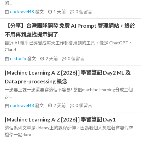
的...
由
duckravel48
發文
1 天前
0
個留言
【分享】台灣團隊開發 免費 AI Prompt 管理網站，終於
不用再到處找提示詞了
最近 AI 幾乎已經變成每天工作都會用到的工具。像是 ChatGPT、
Claud...
由
nlstudio
發文
2 天前
0
個留言
[Machine Learning A-Z [2026] ] 學習筆記 Day2 ML 及
Data pre-processing 概念
一邊要上課一邊還要寫這個不容易! 整個machine learning分成三個
步...
由
duckravel48
發文
2 天前
0
個留言
[Machine Learning A-Z [2026] ] 學習筆記 Day1
這個系列文章是Udemy上的課程延伸，因為我個人想趁著育嬰假空
檔學一點data...