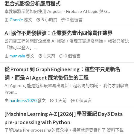
混合式影像分析應用程式
本教學將示範如何使用 Angular、Firebase AI Logic 與 G...
由
Connie
發文
8 小時前
0
個留言
AI 協作不是發帳號：企業要先畫出四條責任邊界
公司替工程師開好企業版 AI 帳號，治理其實還沒開始。 帳號只解決
「誰可以登入」...
由
ryanvale
發文
1 天前
0
個留言
從 Prompt 到 Graph Engineering：這些不只是新名
詞，而是 AI Agent 踩坑後衍生的工程
AI Agent 可能是近年最容易出現新工程名詞的領域。 我們才剛學會
Prom...
由
hardness1020
發文
1 天前
0
個留言
[Machine Learning A-Z [2026] ] 學習筆記 Day3 Data
pre-processing with Python
了解Data Pre-processing的概念後，接著就是要實作了 資料下載