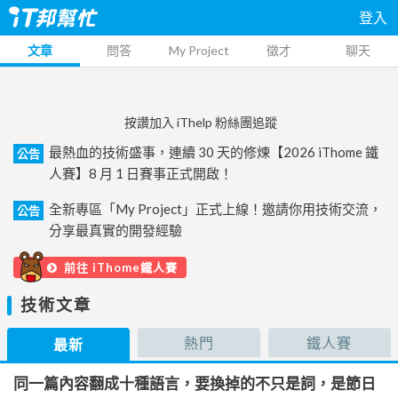
登入
文章
問答
My Project
徵才
聊天
按讚加入 iThelp 粉絲團追蹤
最熱血的技術盛事，連續 30 天的修煉【2026 iThome 鐵
公告
人賽】8 月 1 日賽事正式開啟！
全新專區「My Project」正式上線！邀請你用技術交流，
公告
分享最真實的開發經驗
前往 iThome鐵人賽
技術文章
熱門
鐵人賽
最新
同一篇內容翻成十種語言，要換掉的不只是詞，是節日