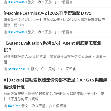
由
duckravel48
發文
2 天前
0
個留言
[Machine Learning A-Z [2026] ] 學習筆記 Day1
這個系列文章是Udemy上的課程延伸，因為我個人想趁著育嬰假空
檔學一點data...
由
duckravel48
發文
2 天前
0
個留言
【Agent Evaluation 系列 1/6】Agent 到底該怎麼測
試？
很多團隊評估 Agent 的方法，其實還停留在評估 Chatbot。 準備一
組...
由
hardness1020
發文
3 天前
1
個留言
# [Backup] 當勒索軟體連備份都不放過：Air Gap 與離線
備份是什麼
前面幾篇提過一個殘酷的現實：現在的勒索軟體攻擊，第一個目標
往往不是你的正式資料，...
由
RainPan
發文
3 天前
0
個留言