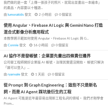
我們做的是一套「上傳一張孩子的照片，就寫出並畫出一本繪本」
的產品，內容要以十種語...
由
lumorakids
發文
2 小時前
0
個留言
使用 Angular、Firebase AI Logic 與 Gemini Nano 打造
混合式影像分析應用程式
本教學將示範如何使用 Angular、Firebase AI Logic 與 G...
由
Connie
發文
16 小時前
0
個留言
AI 協作不是發帳號：企業要先畫出四條責任邊界
公司替工程師開好企業版 AI 帳號，治理其實還沒開始。 帳號只解決
「誰可以登入」...
由
ryanvale
發文
1 天前
0
個留言
從 Prompt 到 Graph Engineering：這些不只是新名
詞，而是 AI Agent 踩坑後衍生的工程
AI Agent 可能是近年最容易出現新工程名詞的領域。 我們才剛學會
Prom...