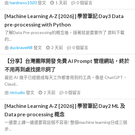
由
hardness1020
發文
1 天前
0
個留言
[Machine Learning A-Z [2026] ] 學習筆記 Day3 Data
pre-processing with Python
了解Data Pre-processing的概念後，接著就是要實作了 資料下載
的...
由
duckravel48
發文
2 天前
0
個留言
【分享】台灣團隊開發 免費 AI Prompt 管理網站，終於
不用再到處找提示詞了
最近 AI 幾乎已經變成每天工作都會用到的工具。像是 ChatGPT、
Claud...
由
nlstudio
發文
2 天前
0
個留言
[Machine Learning A-Z [2026] ] 學習筆記 Day2 ML 及
Data pre-processing 概念
一邊要上課一邊還要寫這個不容易! 整個machine learning分成三個
步...