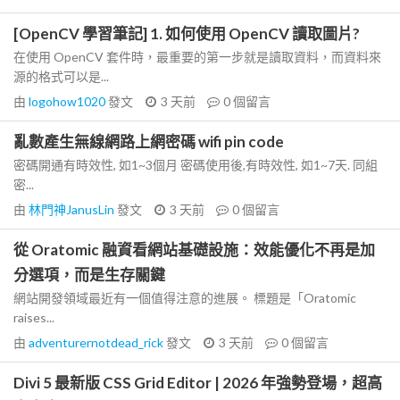
[OpenCV 學習筆記] 1. 如何使用 OpenCV 讀取圖片?
在使用 OpenCV 套件時，最重要的第一步就是讀取資料，而資料來
源的格式可以是...
由
logohow1020
發文
3 天前
0
個留言
亂數產生無線網路上網密碼 wifi pin code
密碼開通有時效性, 如1~3個月 密碼使用後,有時效性, 如1~7天. 同組
密...
由
林門神JanusLin
發文
3 天前
0
個留言
從 Oratomic 融資看網站基礎設施：效能優化不再是加
分選項，而是生存關鍵
網站開發領域最近有一個值得注意的進展。 標題是「Oratomic
raises...
由
adventurernotdead_rick
發文
3 天前
0
個留言
Divi 5 最新版 CSS Grid Editor | 2026 年強勢登場，超高