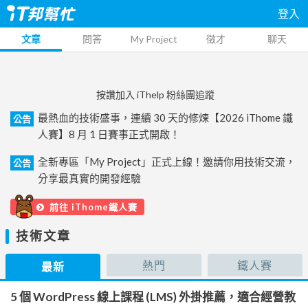
登入
文章
問答
My Project
徵才
聊天
按讚加入 iThelp 粉絲團追蹤
最熱血的技術盛事，連續 30 天的修煉【2026 iThome 鐵
公告
人賽】8 月 1 日賽事正式開啟！
全新專區「My Project」正式上線！邀請你用技術交流，
公告
分享最真實的開發經驗
前往 iThome鐵人賽
技術文章
熱門
鐵人賽
最新
5 個 WordPress 線上課程 (LMS) 外掛推薦，適合經營教