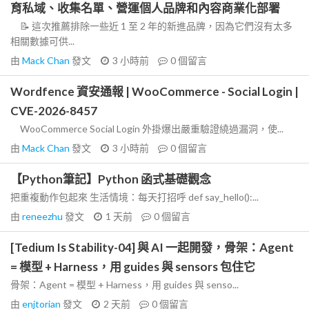
育私域、收集名單、營運個人品牌和內容商業化部署
📝 這次推薦排除一些近 1 至 2 年的新進品牌，因為它們沒有太多
相關數據可供...
由
Mack Chan
發文
3 小時前
0
個留言
Wordfence 資安通報 | WooCommerce - Social Login |
CVE-2026-8457
WooCommerce Social Login 外掛爆出嚴重驗證繞過漏洞，使...
由
Mack Chan
發文
3 小時前
0
個留言
【Python筆記】Python 函式基礎觀念
把重複動作包起來 生活情境：每天打招呼 def say_hello():...
由
reneezhu
發文
1 天前
0
個留言
[Tedium Is Stability-04] 與 AI 一起開發，骨架：Agent
= 模型 + Harness，用 guides 與 sensors 包住它
骨架：Agent = 模型 + Harness，用 guides 與 senso...
由
enjtorian
發文
2 天前
0
個留言