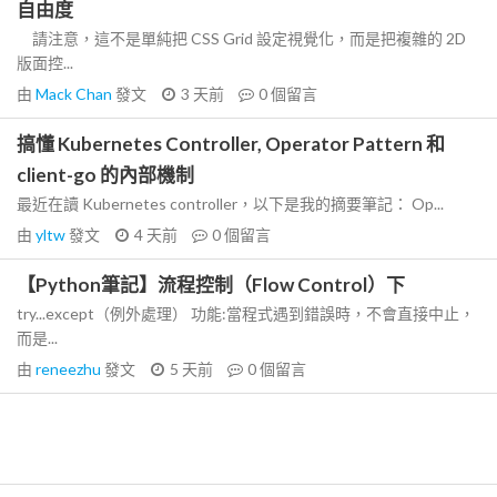
自由度
請注意，這不是單純把 CSS Grid 設定視覺化，而是把複雜的 2D
版面控...
由
Mack Chan
發文
3 天前
0
個留言
搞懂 Kubernetes Controller, Operator Pattern 和
client-go 的內部機制
最近在讀 Kubernetes controller，以下是我的摘要筆記： Op...
由
yltw
發文
4 天前
0
個留言
【Python筆記】流程控制（Flow Control）下
try...except（例外處理） 功能:當程式遇到錯誤時，不會直接中止，
而是...
由
reneezhu
發文
5 天前
0
個留言