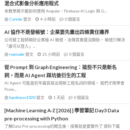
混合式影像分析應用程式
本教學將示範如何使用 Angular、Firebase AI Logic 與 G...
由
Connie
發文
4 小時前
0
個留言
AI 協作不是發帳號：企業要先畫出四條責任邊界
公司替工程師開好企業版 AI 帳號，治理其實還沒開始。 帳號只解決
「誰可以登入」...
由
ryanvale
發文
21 小時前
0
個留言
從 Prompt 到 Graph Engineering：這些不只是新名
詞，而是 AI Agent 踩坑後衍生的工程
AI Agent 可能是近年最容易出現新工程名詞的領域。 我們才剛學會
Prom...
由
hardness1020
發文
1 天前
0
個留言
[Machine Learning A-Z [2026] ] 學習筆記 Day3 Data
pre-processing with Python
了解Data Pre-processing的概念後，接著就是要實作了 資料下載