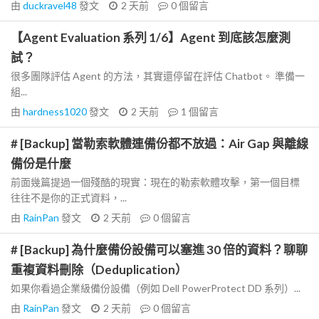
由
duckravel48
發文
2 天前
0
個留言
【Agent Evaluation 系列 1/6】Agent 到底該怎麼測
試？
很多團隊評估 Agent 的方法，其實還停留在評估 Chatbot。 準備一
組...
由
hardness1020
發文
2 天前
1
個留言
# [Backup] 當勒索軟體連備份都不放過：Air Gap 與離線
備份是什麼
前面幾篇提過一個殘酷的現實：現在的勒索軟體攻擊，第一個目標
往往不是你的正式資料，...
由
RainPan
發文
2 天前
0
個留言
# [Backup] 為什麼備份設備可以塞進 30 倍的資料？聊聊
重複資料刪除（Deduplication）
如果你看過企業級備份設備（例如 Dell PowerProtect DD 系列）...
由
RainPan
發文
2 天前
0
個留言