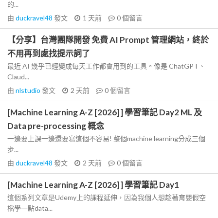
的...
由
duckravel48
發文
1 天前
0
個留言
【分享】台灣團隊開發 免費 AI Prompt 管理網站，終於
不用再到處找提示詞了
最近 AI 幾乎已經變成每天工作都會用到的工具。像是 ChatGPT、
Claud...
由
nlstudio
發文
2 天前
0
個留言
[Machine Learning A-Z [2026] ] 學習筆記 Day2 ML 及
Data pre-processing 概念
一邊要上課一邊還要寫這個不容易! 整個machine learning分成三個
步...
由
duckravel48
發文
2 天前
0
個留言
[Machine Learning A-Z [2026] ] 學習筆記 Day1
這個系列文章是Udemy上的課程延伸，因為我個人想趁著育嬰假空
檔學一點data...