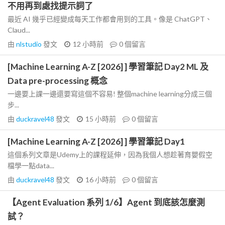
不用再到處找提示詞了
最近 AI 幾乎已經變成每天工作都會用到的工具。像是 ChatGPT、
Claud...
由
nlstudio
發文
12 小時前
0
個留言
[Machine Learning A-Z [2026] ] 學習筆記 Day2 ML 及
Data pre-processing 概念
一邊要上課一邊還要寫這個不容易! 整個machine learning分成三個
步...
由
duckravel48
發文
15 小時前
0
個留言
[Machine Learning A-Z [2026] ] 學習筆記 Day1
這個系列文章是Udemy上的課程延伸，因為我個人想趁著育嬰假空
檔學一點data...
由
duckravel48
發文
16 小時前
0
個留言
【Agent Evaluation 系列 1/6】Agent 到底該怎麼測
試？