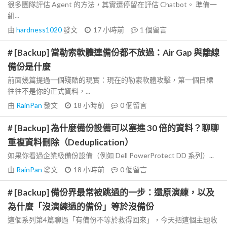
很多團隊評估 Agent 的方法，其實還停留在評估 Chatbot。 準備一
組...
由
hardness1020
發文
17 小時前
1
個留言
# [Backup] 當勒索軟體連備份都不放過：Air Gap 與離線
備份是什麼
前面幾篇提過一個殘酷的現實：現在的勒索軟體攻擊，第一個目標
往往不是你的正式資料，...
由
RainPan
發文
18 小時前
0
個留言
# [Backup] 為什麼備份設備可以塞進 30 倍的資料？聊聊
重複資料刪除（Deduplication）
如果你看過企業級備份設備（例如 Dell PowerProtect DD 系列）...
由
RainPan
發文
18 小時前
0
個留言
# [Backup] 備份界最常被跳過的一步：還原演練，以及
為什麼「沒演練過的備份」等於沒備份
這個系列第4篇聊過「有備份不等於救得回來」，今天把這個主題收