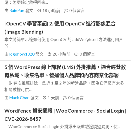
尾：怎麼確定救得回來...
由
RainPan
發文
18 小時前
0
個留言
[OpenCV 學習筆記] 2. 使用 OpenCV 進行影像混合
(Image Blending)
本文將簡單示範如何使用 OpenCV 的 addWeighted 方法進行圖片
的...
由
logohow1020
發文
20 小時前
0
個留言
5 個 WordPress 線上課程 (LMS) 外掛推薦，適合經營教
育私域、收集名單、營運個人品牌和內容商業化部署
📝 這次推薦排除一些近 1 至 2 年的新進品牌，因為它們沒有太多
相關數據可供...
由
Mack Chan
發文
1 天前
0
個留言
Wordfence 資安通報 | WooCommerce - Social Login |
CVE-2026-8457
WooCommerce Social Login 外掛爆出嚴重驗證繞過漏洞，使...