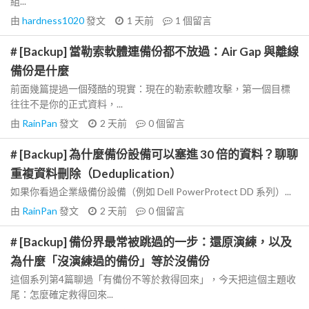
組...
由
hardness1020
發文
1 天前
1
個留言
# [Backup] 當勒索軟體連備份都不放過：Air Gap 與離線
備份是什麼
前面幾篇提過一個殘酷的現實：現在的勒索軟體攻擊，第一個目標
往往不是你的正式資料，...
由
RainPan
發文
2 天前
0
個留言
# [Backup] 為什麼備份設備可以塞進 30 倍的資料？聊聊
重複資料刪除（Deduplication）
如果你看過企業級備份設備（例如 Dell PowerProtect DD 系列）...
由
RainPan
發文
2 天前
0
個留言
# [Backup] 備份界最常被跳過的一步：還原演練，以及
為什麼「沒演練過的備份」等於沒備份
這個系列第4篇聊過「有備份不等於救得回來」，今天把這個主題收
尾：怎麼確定救得回來...