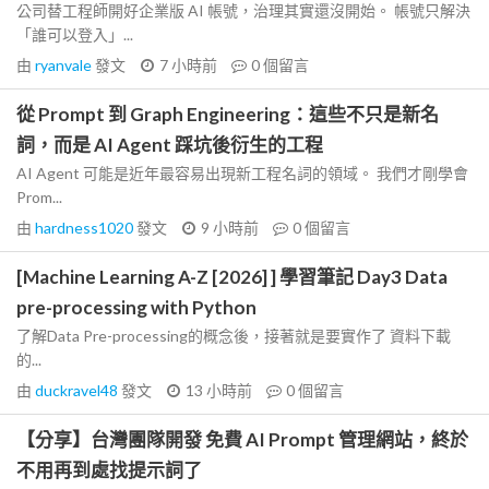
公司替工程師開好企業版 AI 帳號，治理其實還沒開始。 帳號只解決
「誰可以登入」...
由
ryanvale
發文
7 小時前
0
個留言
從 Prompt 到 Graph Engineering：這些不只是新名
詞，而是 AI Agent 踩坑後衍生的工程
AI Agent 可能是近年最容易出現新工程名詞的領域。 我們才剛學會
Prom...
由
hardness1020
發文
9 小時前
0
個留言
[Machine Learning A-Z [2026] ] 學習筆記 Day3 Data
pre-processing with Python
了解Data Pre-processing的概念後，接著就是要實作了 資料下載
的...
由
duckravel48
發文
13 小時前
0
個留言
【分享】台灣團隊開發 免費 AI Prompt 管理網站，終於
不用再到處找提示詞了