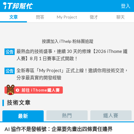
登入
文章
問答
My Project
徵才
聊天
按讚加入 iThelp 粉絲團追蹤
最熱血的技術盛事，連續 30 天的修煉【2026 iThome 鐵
公告
人賽】8 月 1 日賽事正式開啟！
全新專區「My Project」正式上線！邀請你用技術交流，
公告
分享最真實的開發經驗
前往 iThome鐵人賽
技術文章
熱門
鐵人賽
最新
AI 協作不是發帳號：企業要先畫出四條責任邊界