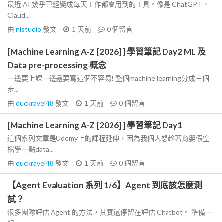
最近 AI 幾乎已經變成每天工作都會用到的工具。像是 ChatGPT、
Claud...
由
nlstudio
發文
1 天前
0
個留言
[Machine Learning A-Z [2026] ] 學習筆記 Day2 ML 及
Data pre-processing 概念
一邊要上課一邊還要寫這個不容易! 整個machine learning分成三個
步...
由
duckravel48
發文
1 天前
0
個留言
[Machine Learning A-Z [2026] ] 學習筆記 Day1
這個系列文章是Udemy上的課程延伸，因為我個人想趁著育嬰假空
檔學一點data...
由
duckravel48
發文
1 天前
0
個留言
【Agent Evaluation 系列 1/6】Agent 到底該怎麼測
試？
很多團隊評估 Agent 的方法，其實還停留在評估 Chatbot。 準備一