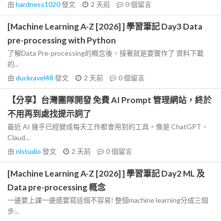
由
hardness1020
發文
2 天前
0
個留言
[Machine Learning A-Z [2026] ] 學習筆記 Day3 Data
pre-processing with Python
了解Data Pre-processing的概念後，接著就是要實作了 資料下載
的...
由
duckravel48
發文
2 天前
0
個留言
【分享】台灣團隊開發 免費 AI Prompt 管理網站，終於
不用再到處找提示詞了
最近 AI 幾乎已經變成每天工作都會用到的工具。像是 ChatGPT、
Claud...
由
nlstudio
發文
2 天前
0
個留言
[Machine Learning A-Z [2026] ] 學習筆記 Day2 ML 及
Data pre-processing 概念
一邊要上課一邊還要寫這個不容易! 整個machine learning分成三個
步...