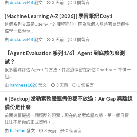
由
duckravel48
發文
3 天前
0
個留言
[Machine Learning A-Z [2026] ] 學習筆記 Day1
這個系列文章是Udemy上的課程延伸，因為我個人想趁著育嬰假空
檔學一點data...
由
duckravel48
發文
3 天前
0
個留言
【Agent Evaluation 系列 1/6】Agent 到底該怎麼測
試？
很多團隊評估 Agent 的方法，其實還停留在評估 Chatbot。 準備一
組...
由
hardness1020
發文
3 天前
1
個留言
# [Backup] 當勒索軟體連備份都不放過：Air Gap 與離線
備份是什麼
前面幾篇提過一個殘酷的現實：現在的勒索軟體攻擊，第一個目標
往往不是你的正式資料，...
由
RainPan
發文
3 天前
0
個留言