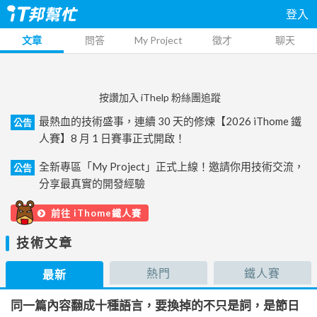
登入
文章
問答
My Project
徵才
聊天
按讚加入 iThelp 粉絲團追蹤
最熱血的技術盛事，連續 30 天的修煉【2026 iThome 鐵
公告
人賽】8 月 1 日賽事正式開啟！
全新專區「My Project」正式上線！邀請你用技術交流，
公告
分享最真實的開發經驗
前往 iThome鐵人賽
技術文章
熱門
鐵人賽
最新
同一篇內容翻成十種語言，要換掉的不只是詞，是節日