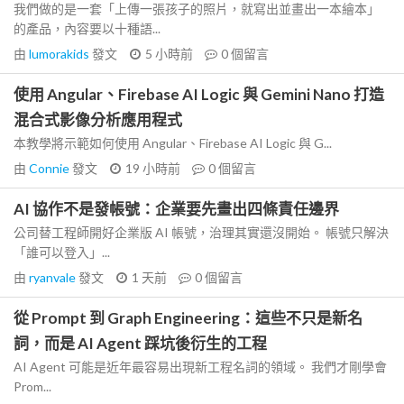
我們做的是一套「上傳一張孩子的照片，就寫出並畫出一本繪本」
的產品，內容要以十種語...
由
lumorakids
發文
5 小時前
0
個留言
使用 Angular、Firebase AI Logic 與 Gemini Nano 打造
混合式影像分析應用程式
本教學將示範如何使用 Angular、Firebase AI Logic 與 G...
由
Connie
發文
19 小時前
0
個留言
AI 協作不是發帳號：企業要先畫出四條責任邊界
公司替工程師開好企業版 AI 帳號，治理其實還沒開始。 帳號只解決
「誰可以登入」...
由
ryanvale
發文
1 天前
0
個留言
從 Prompt 到 Graph Engineering：這些不只是新名
詞，而是 AI Agent 踩坑後衍生的工程
AI Agent 可能是近年最容易出現新工程名詞的領域。 我們才剛學會
Prom...