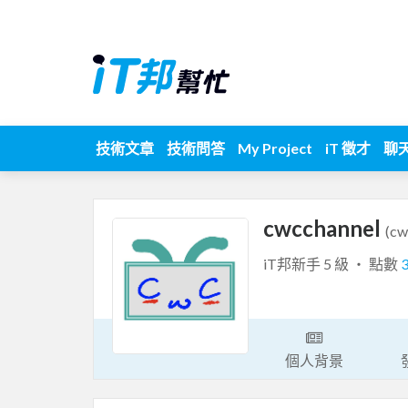
技術文章
技術問答
My Project
iT 徵才
聊
cwcchannel
(cw
iT邦新手 5 級 ‧ 點數
個人背景