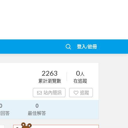
登入/註冊
2263
0
人
累計瀏覽數
在追蹤
站內簡訊
追蹤
0
0
請回答
最佳解答