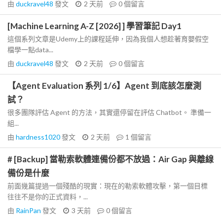
由
duckravel48
發文
2 天前
0
個留言
[Machine Learning A-Z [2026] ] 學習筆記 Day1
這個系列文章是Udemy上的課程延伸，因為我個人想趁著育嬰假空
檔學一點data...
由
duckravel48
發文
2 天前
0
個留言
【Agent Evaluation 系列 1/6】Agent 到底該怎麼測
試？
很多團隊評估 Agent 的方法，其實還停留在評估 Chatbot。 準備一
組...
由
hardness1020
發文
2 天前
1
個留言
# [Backup] 當勒索軟體連備份都不放過：Air Gap 與離線
備份是什麼
前面幾篇提過一個殘酷的現實：現在的勒索軟體攻擊，第一個目標
往往不是你的正式資料，...
由
RainPan
發文
3 天前
0
個留言