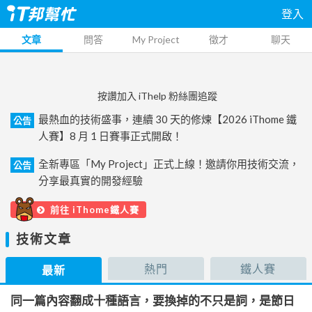
登入
文章
問答
My Project
徵才
聊天
按讚加入 iThelp 粉絲團追蹤
最熱血的技術盛事，連續 30 天的修煉【2026 iThome 鐵
公告
人賽】8 月 1 日賽事正式開啟！
全新專區「My Project」正式上線！邀請你用技術交流，
公告
分享最真實的開發經驗
前往 iThome鐵人賽
技術文章
熱門
鐵人賽
最新
同一篇內容翻成十種語言，要換掉的不只是詞，是節日