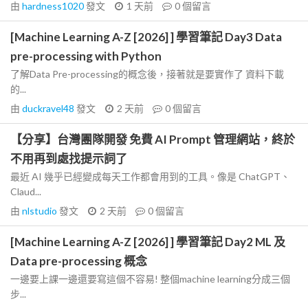
由
hardness1020
發文
1 天前
0
個留言
[Machine Learning A-Z [2026] ] 學習筆記 Day3 Data
pre-processing with Python
了解Data Pre-processing的概念後，接著就是要實作了 資料下載
的...
由
duckravel48
發文
2 天前
0
個留言
【分享】台灣團隊開發 免費 AI Prompt 管理網站，終於
不用再到處找提示詞了
最近 AI 幾乎已經變成每天工作都會用到的工具。像是 ChatGPT、
Claud...
由
nlstudio
發文
2 天前
0
個留言
[Machine Learning A-Z [2026] ] 學習筆記 Day2 ML 及
Data pre-processing 概念
一邊要上課一邊還要寫這個不容易! 整個machine learning分成三個
步...