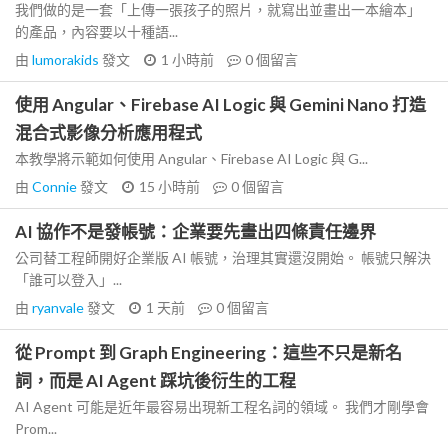
我們做的是一套「上傳一張孩子的照片，就寫出並畫出一本繪本」
的產品，內容要以十種語...
由
lumorakids
發文
1 小時前
0
個留言
使用 Angular、Firebase AI Logic 與 Gemini Nano 打造
混合式影像分析應用程式
本教學將示範如何使用 Angular、Firebase AI Logic 與 G...
由
Connie
發文
15 小時前
0
個留言
AI 協作不是發帳號：企業要先畫出四條責任邊界
公司替工程師開好企業版 AI 帳號，治理其實還沒開始。 帳號只解決
「誰可以登入」...
由
ryanvale
發文
1 天前
0
個留言
從 Prompt 到 Graph Engineering：這些不只是新名
詞，而是 AI Agent 踩坑後衍生的工程
AI Agent 可能是近年最容易出現新工程名詞的領域。 我們才剛學會
Prom...