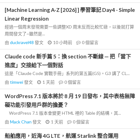
[Machine Learning A-Z [2026] ] 學習筆記 Day4 - Simple
Linear Regression
經過一個周末發現需要一些調整XD 周末反而比較忙碌，以後就打算
周間發文了~雖然是...
由
duckravel48
發文
10 小時前
0
個留言
Claude code 新手篇 5：換 section 不斷線 — 把「當下
進度」交接給下一個對話
這是「Claude Code 實戰手冊」系列的第五篇(G5)。G3 講了 CL...
由
timwei
發文
1 天前
0
個留言
WordPress 7.1 版本將於 8 月 19 日發布，其中表格無障
礙功能引發用戶群的擔憂？
WordPress 7.1 版本會變更 HTML 裡的 Table 的結構，其...
由
Mack Chan
發文
1 天前
0
個留言
船舶應用，近海 4G LTE，航運 Starlink 整合運用