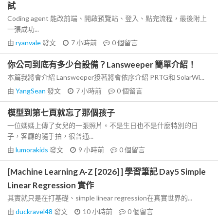
試
Coding agent 能改前端、開啟預覽站、登入、點完流程，最後附上
一張成功...
由
ryanvale
發文
7 小時前
0
個留言
你公司到底有多少台設備？Lansweeper 簡單介紹！
本篇我將會介紹 Lansweeper接著將會依序介紹 PRTG和 SolarWi...
由
YangSean
發文
7 小時前
0
個留言
模型到第七頁就忘了那個孩子
一位媽媽上傳了女兒的一張照片。不是生日也不是什麼特別的日
子，客廳的隨手拍，很普通...
由
lumorakids
發文
9 小時前
0
個留言
[Machine Learning A-Z [2026] ] 學習筆記 Day5 Simple
Linear Regression 實作
其實就只是在打基礎、simple linear regression在真實世界的...
由
duckravel48
發文
10 小時前
0
個留言