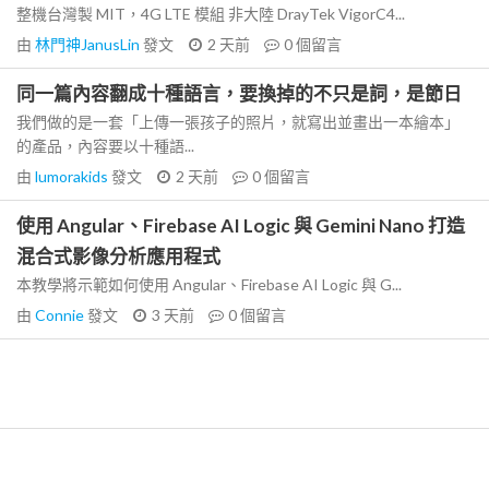
整機台灣製 MIT，4G LTE 模組 非大陸 DrayTek VigorC4...
由
林門神JanusLin
發文
2 天前
0
個留言
同一篇內容翻成十種語言，要換掉的不只是詞，是節日
我們做的是一套「上傳一張孩子的照片，就寫出並畫出一本繪本」
的產品，內容要以十種語...
由
lumorakids
發文
2 天前
0
個留言
使用 Angular、Firebase AI Logic 與 Gemini Nano 打造
混合式影像分析應用程式
本教學將示範如何使用 Angular、Firebase AI Logic 與 G...
由
Connie
發文
3 天前
0
個留言