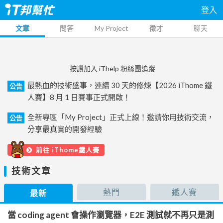
登入
文章
問答
My Project
徵才
聊天
按讚加入 iThelp 粉絲團追蹤
最熱血的技術盛事，連續 30 天的修煉【2026 iThome 鐵
公告
人賽】8 月 1 日賽事正式開啟！
全新專區「My Project」正式上線！邀請你用技術交流，
公告
分享最真實的開發經驗
前往 iThome鐵人賽
技術文章
熱門
鐵人賽
最新
當 coding agent 會操作瀏覽器，E2E 測試就不再只是測