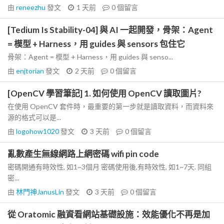
由
reneezhu
發文
1 天前
0
個留言
[Tedium Is Stability-04] 與 AI 一起開發，骨架：Agent
= 模型 + Harness，用 guides 與 sensors 包住它
骨架：Agent = 模型 + Harness，用 guides 與 senso...
由
enjtorian
發文
2 天前
0
個留言
[OpenCV 學習筆記] 1. 如何使用 OpenCV 讀取圖片?
在使用 OpenCV 套件時，最重要的第一步就是讀取資料，而資料來
源的格式可以是...
由
logohow1020
發文
3 天前
0
個留言
亂數產生無線網路上網密碼 wifi pin code
密碼開通有時效性, 如1~3個月 密碼使用後,有時效性, 如1~7天. 同組
密...
由
林門神JanusLin
發文
3 天前
0
個留言
從 Oratomic 融資看網站基礎設施：效能優化不再是加