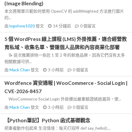
(Image Blending)
本文將簡單示範如何使用 OpenCV 的 addWeighted 方法進行圖片
的...
由
logohow1020
發文
14 分鐘前
0
個留言
5 個 WordPress 線上課程 (LMS) 外掛推薦，適合經營教
育私域、收集名單、營運個人品牌和內容商業化部署
📝 這次推薦排除一些近 1 至 2 年的新進品牌，因為它們沒有太多
相關數據可供...
由
Mack Chan
發文
3 小時前
0
個留言
Wordfence 資安通報 | WooCommerce - Social Login |
CVE-2026-8457
WooCommerce Social Login 外掛爆出嚴重驗證繞過漏洞，使...
由
Mack Chan
發文
3 小時前
0
個留言
【Python筆記】Python 函式基礎觀念
把重複動作包起來 生活情境：每天打招呼 def say_hello():...