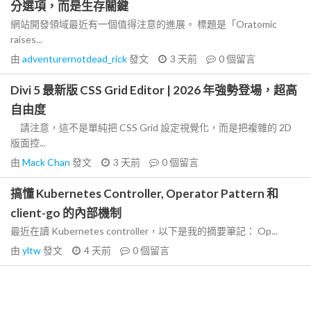
分選項，而是生存關鍵
網站開發領域最近有一個值得注意的進展。 標題是「Oratomic
raises...
由
adventurernotdead_rick
發文
3 天前
0
個留言
Divi 5 最新版 CSS Grid Editor | 2026 年強勢登場，超高
自由度
請注意，這不是單純把 CSS Grid 設定視覺化，而是把複雜的 2D
版面控...
由
Mack Chan
發文
3 天前
0
個留言
搞懂 Kubernetes Controller, Operator Pattern 和
client-go 的內部機制
最近在讀 Kubernetes controller，以下是我的摘要筆記： Op...
由
yltw
發文
4 天前
0
個留言