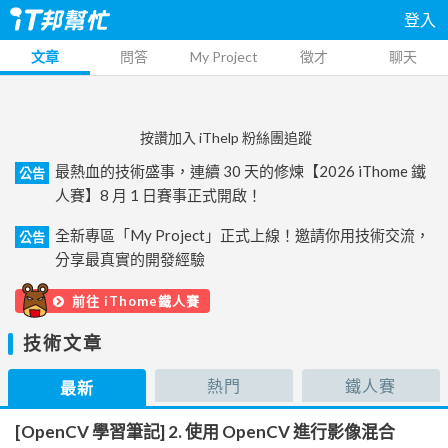
登入
文章
問答
My Project
徵才
聊天
按讚加入 iThelp 粉絲團追蹤
最熱血的技術盛事，連續 30 天的修煉【2026 iThome 鐵
公告
人賽】8 月 1 日賽事正式開啟！
全新專區「My Project」正式上線！邀請你用技術交流，
公告
分享最真實的開發經驗
前往 iThome鐵人賽
技術文章
熱門
鐵人賽
最新
[OpenCV 學習筆記] 2. 使用 OpenCV 進行影像混合