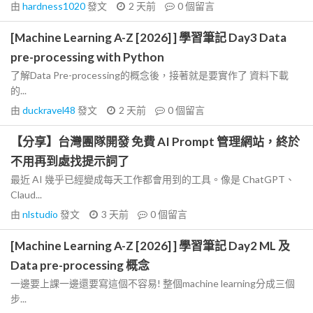
由
hardness1020
發文
2 天前
0
個留言
[Machine Learning A-Z [2026] ] 學習筆記 Day3 Data
pre-processing with Python
了解Data Pre-processing的概念後，接著就是要實作了 資料下載
的...
由
duckravel48
發文
2 天前
0
個留言
【分享】台灣團隊開發 免費 AI Prompt 管理網站，終於
不用再到處找提示詞了
最近 AI 幾乎已經變成每天工作都會用到的工具。像是 ChatGPT、
Claud...
由
nlstudio
發文
3 天前
0
個留言
[Machine Learning A-Z [2026] ] 學習筆記 Day2 ML 及
Data pre-processing 概念
一邊要上課一邊還要寫這個不容易! 整個machine learning分成三個
步...