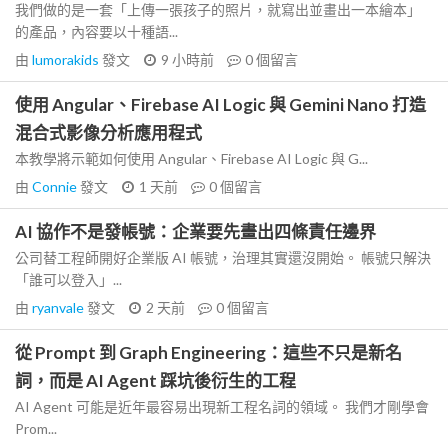
我們做的是一套「上傳一張孩子的照片，就寫出並畫出一本繪本」
的產品，內容要以十種語...
由
lumorakids
發文
9 小時前
0
個留言
使用 Angular、Firebase AI Logic 與 Gemini Nano 打造
混合式影像分析應用程式
本教學將示範如何使用 Angular、Firebase AI Logic 與 G...
由
Connie
發文
1 天前
0
個留言
AI 協作不是發帳號：企業要先畫出四條責任邊界
公司替工程師開好企業版 AI 帳號，治理其實還沒開始。 帳號只解決
「誰可以登入」...
由
ryanvale
發文
2 天前
0
個留言
從 Prompt 到 Graph Engineering：這些不只是新名
詞，而是 AI Agent 踩坑後衍生的工程
AI Agent 可能是近年最容易出現新工程名詞的領域。 我們才剛學會
Prom...