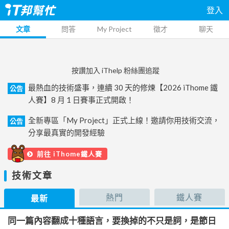
登入
文章
問答
My Project
徵才
聊天
按讚加入 iThelp 粉絲團追蹤
最熱血的技術盛事，連續 30 天的修煉【2026 iThome 鐵
公告
人賽】8 月 1 日賽事正式開啟！
全新專區「My Project」正式上線！邀請你用技術交流，
公告
分享最真實的開發經驗
前往 iThome鐵人賽
技術文章
熱門
鐵人賽
最新
同一篇內容翻成十種語言，要換掉的不只是詞，是節日