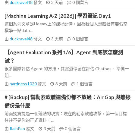
由
duckravel48
發文
3 天前
0
個留言
[Machine Learning A-Z [2026] ] 學習筆記 Day1
這個系列文章是Udemy上的課程延伸，因為我個人想趁著育嬰假空
檔學一點data...
由
duckravel48
發文
3 天前
0
個留言
【Agent Evaluation 系列 1/6】Agent 到底該怎麼測
試？
很多團隊評估 Agent 的方法，其實還停留在評估 Chatbot。 準備一
組...
由
hardness1020
發文
3 天前
1
個留言
# [Backup] 當勒索軟體連備份都不放過：Air Gap 與離線
備份是什麼
前面幾篇提過一個殘酷的現實：現在的勒索軟體攻擊，第一個目標
往往不是你的正式資料，...
由
RainPan
發文
3 天前
0
個留言