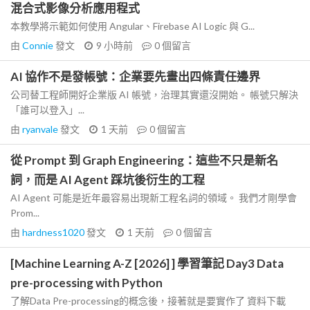
混合式影像分析應用程式
本教學將示範如何使用 Angular、Firebase AI Logic 與 G...
由
Connie
發文
9 小時前
0
個留言
AI 協作不是發帳號：企業要先畫出四條責任邊界
公司替工程師開好企業版 AI 帳號，治理其實還沒開始。 帳號只解決
「誰可以登入」...
由
ryanvale
發文
1 天前
0
個留言
從 Prompt 到 Graph Engineering：這些不只是新名
詞，而是 AI Agent 踩坑後衍生的工程
AI Agent 可能是近年最容易出現新工程名詞的領域。 我們才剛學會
Prom...
由
hardness1020
發文
1 天前
0
個留言
[Machine Learning A-Z [2026] ] 學習筆記 Day3 Data
pre-processing with Python
了解Data Pre-processing的概念後，接著就是要實作了 資料下載