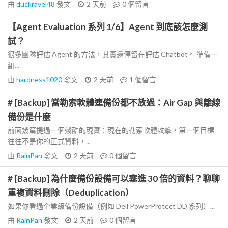
由
duckravel48
發文
2 天前
0
個留言
【Agent Evaluation 系列 1/6】Agent 到底該怎麼測
試？
很多團隊評估 Agent 的方法，其實還停留在評估 Chatbot。 準備一
組...
由
hardness1020
發文
2 天前
1
個留言
# [Backup] 當勒索軟體連備份都不放過：Air Gap 與離線
備份是什麼
前面幾篇提過一個殘酷的現實：現在的勒索軟體攻擊，第一個目標
往往不是你的正式資料，...
由
RainPan
發文
2 天前
0
個留言
# [Backup] 為什麼備份設備可以塞進 30 倍的資料？聊聊
重複資料刪除（Deduplication）
如果你看過企業級備份設備（例如 Dell PowerProtect DD 系列）...
由
RainPan
發文
2 天前
0
個留言