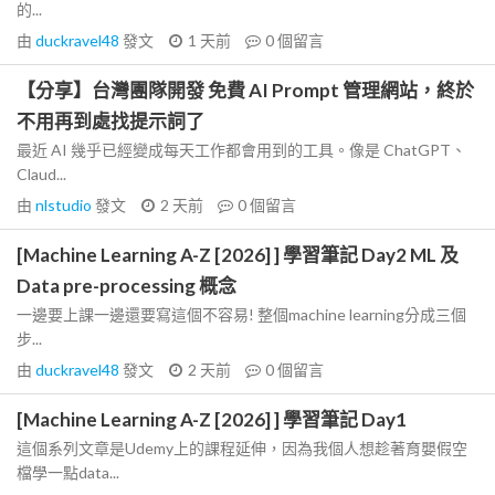
的...
由
duckravel48
發文
1 天前
0
個留言
【分享】台灣團隊開發 免費 AI Prompt 管理網站，終於
不用再到處找提示詞了
最近 AI 幾乎已經變成每天工作都會用到的工具。像是 ChatGPT、
Claud...
由
nlstudio
發文
2 天前
0
個留言
[Machine Learning A-Z [2026] ] 學習筆記 Day2 ML 及
Data pre-processing 概念
一邊要上課一邊還要寫這個不容易! 整個machine learning分成三個
步...
由
duckravel48
發文
2 天前
0
個留言
[Machine Learning A-Z [2026] ] 學習筆記 Day1
這個系列文章是Udemy上的課程延伸，因為我個人想趁著育嬰假空
檔學一點data...