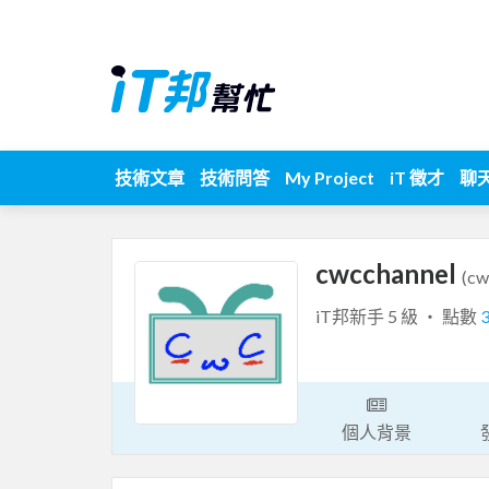
技術文章
技術問答
My Project
iT 徵才
聊
cwcchannel
(cw
iT邦新手 5 級 ‧ 點數
個人背景