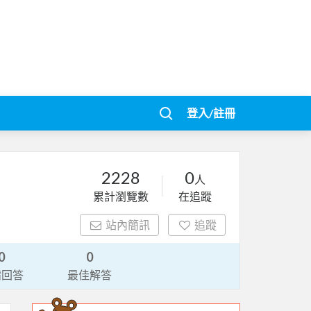
登入/註冊
2228
0
人
累計瀏覽數
在追蹤
站內簡訊
追蹤
0
0
請回答
最佳解答