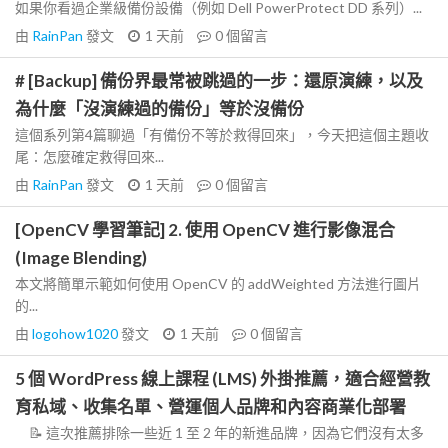
如果你看過企業級備份設備（例如 Dell PowerProtect DD 系列）...
由
RainPan
發文
1 天前
0
個留言
# [Backup] 備份界最常被跳過的一步：還原演練，以及
為什麼「沒演練過的備份」等於沒備份
這個系列第4篇聊過「有備份不等於救得回來」，今天把這個主題收
尾：怎麼確定救得回來...
由
RainPan
發文
1 天前
0
個留言
[OpenCV 學習筆記] 2. 使用 OpenCV 進行影像混合
(Image Blending)
本文將簡單示範如何使用 OpenCV 的 addWeighted 方法進行圖片
的...
由
logohow1020
發文
1 天前
0
個留言
5 個 WordPress 線上課程 (LMS) 外掛推薦，適合經營教
育私域、收集名單、營運個人品牌和內容商業化部署
📝 這次推薦排除一些近 1 至 2 年的新進品牌，因為它們沒有太多