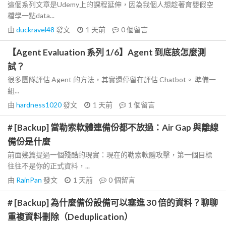
這個系列文章是Udemy上的課程延伸，因為我個人想趁著育嬰假空
檔學一點data...
由
duckravel48
發文
1 天前
0
個留言
【Agent Evaluation 系列 1/6】Agent 到底該怎麼測
試？
很多團隊評估 Agent 的方法，其實還停留在評估 Chatbot。 準備一
組...
由
hardness1020
發文
1 天前
1
個留言
# [Backup] 當勒索軟體連備份都不放過：Air Gap 與離線
備份是什麼
前面幾篇提過一個殘酷的現實：現在的勒索軟體攻擊，第一個目標
往往不是你的正式資料，...
由
RainPan
發文
1 天前
0
個留言
# [Backup] 為什麼備份設備可以塞進 30 倍的資料？聊聊
重複資料刪除（Deduplication）