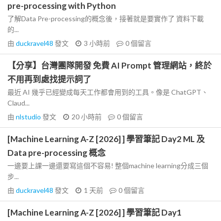
pre-processing with Python
了解Data Pre-processing的概念後，接著就是要實作了 資料下載
的...
由
duckravel48
發文
3 小時前
0
個留言
【分享】台灣團隊開發 免費 AI Prompt 管理網站，終於
不用再到處找提示詞了
最近 AI 幾乎已經變成每天工作都會用到的工具。像是 ChatGPT、
Claud...
由
nlstudio
發文
20 小時前
0
個留言
[Machine Learning A-Z [2026] ] 學習筆記 Day2 ML 及
Data pre-processing 概念
一邊要上課一邊還要寫這個不容易! 整個machine learning分成三個
步...
由
duckravel48
發文
1 天前
0
個留言
[Machine Learning A-Z [2026] ] 學習筆記 Day1