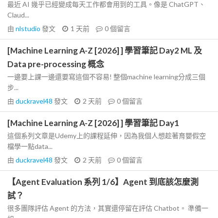
最近 AI 幾乎已經變成每天工作都會用到的工具。像是 ChatGPT、
Claud...
由
nlstudio
發文
1 天前
0
個留言
[Machine Learning A-Z [2026] ] 學習筆記 Day2 ML 及
Data pre-processing 概念
一邊要上課一邊還要寫這個不容易! 整個machine learning分成三個
步...
由
duckravel48
發文
2 天前
0
個留言
[Machine Learning A-Z [2026] ] 學習筆記 Day1
這個系列文章是Udemy上的課程延伸，因為我個人想趁著育嬰假空
檔學一點data...
由
duckravel48
發文
2 天前
0
個留言
【Agent Evaluation 系列 1/6】Agent 到底該怎麼測
試？
很多團隊評估 Agent 的方法，其實還停留在評估 Chatbot。 準備一