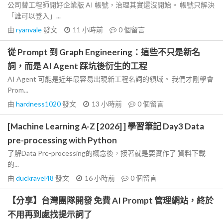
公司替工程師開好企業版 AI 帳號，治理其實還沒開始。 帳號只解決
「誰可以登入」...
由
ryanvale
發文
11 小時前
0
個留言
從 Prompt 到 Graph Engineering：這些不只是新名
詞，而是 AI Agent 踩坑後衍生的工程
AI Agent 可能是近年最容易出現新工程名詞的領域。 我們才剛學會
Prom...
由
hardness1020
發文
13 小時前
0
個留言
[Machine Learning A-Z [2026] ] 學習筆記 Day3 Data
pre-processing with Python
了解Data Pre-processing的概念後，接著就是要實作了 資料下載
的...
由
duckravel48
發文
16 小時前
0
個留言
【分享】台灣團隊開發 免費 AI Prompt 管理網站，終於
不用再到處找提示詞了