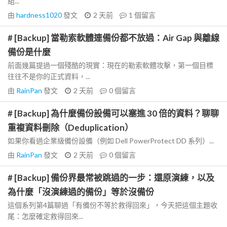
組...
由
hardness1020
發文
2 天前
1
個留言
# [Backup] 當勒索軟體連備份都不放過：Air Gap 與離線
備份是什麼
前面幾篇提過一個殘酷的現實：現在的勒索軟體攻擊，第一個目標
往往不是你的正式資料，...
由
RainPan
發文
2 天前
0
個留言
# [Backup] 為什麼備份設備可以塞進 30 倍的資料？聊聊
重複資料刪除（Deduplication）
如果你看過企業級備份設備（例如 Dell PowerProtect DD 系列）...
由
RainPan
發文
2 天前
0
個留言
# [Backup] 備份界最常被跳過的一步：還原演練，以及
為什麼「沒演練過的備份」等於沒備份
這個系列第4篇聊過「有備份不等於救得回來」，今天把這個主題收
尾：怎麼確定救得回來...