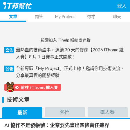
登入
文章
問答
My Project
徵才
聊天
按讚加入 iThelp 粉絲團追蹤
最熱血的技術盛事，連續 30 天的修煉【2026 iThome 鐵
公告
人賽】8 月 1 日賽事正式開啟！
全新專區「My Project」正式上線！邀請你用技術交流，
公告
分享最真實的開發經驗
前往 iThome鐵人賽
技術文章
熱門
鐵人賽
最新
AI 協作不是發帳號：企業要先畫出四條責任邊界