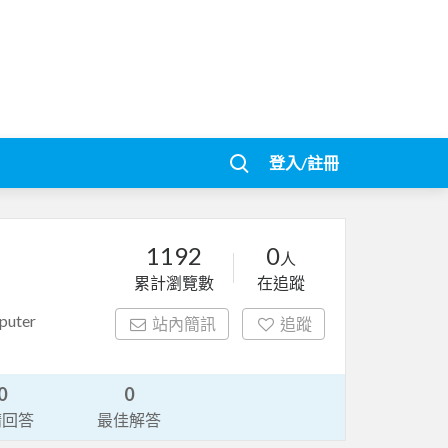
登入/註冊
1192
0
人
累計瀏覽數
在追蹤
uter
站內簡訊
追蹤
0
0
請回答
最佳解答