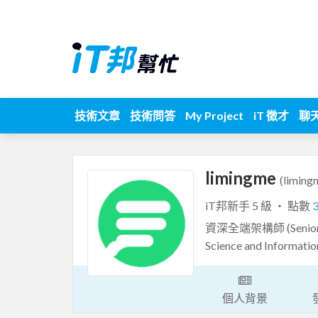
技術文章
技術問答
My Project
iT 徵才
聊
limingme
(liming
iT邦新手 5 級 ‧ 點數
資深全端架構師 (Senior 
Science and Informatio
個人背景