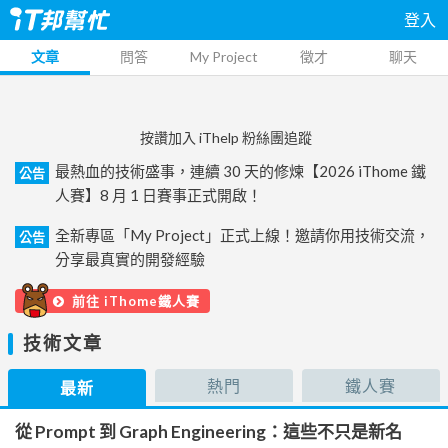
登入
文章
問答
My Project
徵才
聊天
按讚加入 iThelp 粉絲團追蹤
最熱血的技術盛事，連續 30 天的修煉【2026 iThome 鐵
公告
人賽】8 月 1 日賽事正式開啟！
全新專區「My Project」正式上線！邀請你用技術交流，
公告
分享最真實的開發經驗
前往 iThome鐵人賽
技術文章
熱門
鐵人賽
最新
從 Prompt 到 Graph Engineering：這些不只是新名