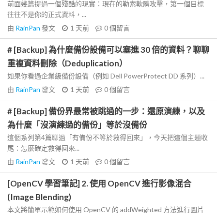
前面幾篇提過一個殘酷的現實：現在的勒索軟體攻擊，第一個目標
往往不是你的正式資料，...
由
RainPan
發文
1 天前
0
個留言
# [Backup] 為什麼備份設備可以塞進 30 倍的資料？聊聊
重複資料刪除（Deduplication）
如果你看過企業級備份設備（例如 Dell PowerProtect DD 系列）...
由
RainPan
發文
1 天前
0
個留言
# [Backup] 備份界最常被跳過的一步：還原演練，以及
為什麼「沒演練過的備份」等於沒備份
這個系列第4篇聊過「有備份不等於救得回來」，今天把這個主題收
尾：怎麼確定救得回來...
由
RainPan
發文
1 天前
0
個留言
[OpenCV 學習筆記] 2. 使用 OpenCV 進行影像混合
(Image Blending)
本文將簡單示範如何使用 OpenCV 的 addWeighted 方法進行圖片