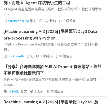
詞，而是 AI Agent 踩坑後衍生的工程
AI Agent 可能是近年最容易出現新工程名詞的領域。 我們才剛學會
Prom...
由
hardness1020
發文
2 小時前
0
個留言
[Machine Learning A-Z [2026] ] 學習筆記 Day3 Data
pre-processing with Python
了解Data Pre-processing的概念後，接著就是要實作了 資料下載
的...
由
duckravel48
發文
5 小時前
0
個留言
【分享】台灣團隊開發 免費 AI Prompt 管理網站，終於
不用再到處找提示詞了
最近 AI 幾乎已經變成每天工作都會用到的工具。像是 ChatGPT、
Claud...
由
nlstudio
發文
1 天前
0
個留言
[Machine Learning A-Z [2026] ] 學習筆記 Day2 ML 及