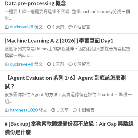
Data pre-processing 概念
一邊要上課一邊還要寫這個不容易! 整個machine learning分成三個
步...
由
duckravel48
發文
1 天前
0
個留言
[Machine Learning A-Z [2026] ] 學習筆記 Day1
這個系列文章是Udemy上的課程延伸，因為我個人想趁著育嬰假空
檔學一點data...
由
duckravel48
發文
1 天前
0
個留言
【Agent Evaluation 系列 1/6】Agent 到底該怎麼測
試？
很多團隊評估 Agent 的方法，其實還停留在評估 Chatbot。 準備一
組...
由
hardness1020
發文
1 天前
1
個留言
# [Backup] 當勒索軟體連備份都不放過：Air Gap 與離線
備份是什麼