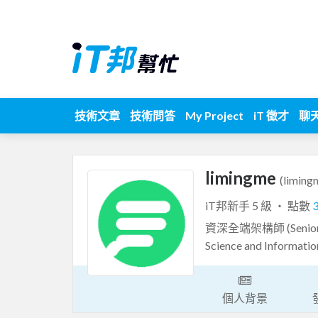
技術文章
技術問答
My Project
iT 徵才
聊
limingme
(liming
iT邦新手 5 級 ‧ 點數
資深全端架構師 (Senior 
Science and Informatio
個人背景