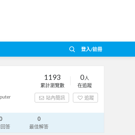
登入/註冊
1193
0
人
累計瀏覽數
在追蹤
uter
站內簡訊
追蹤
0
0
請回答
最佳解答