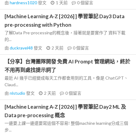
由
hardness1020
發文
1 天前
0
個留言
[Machine Learning A-Z [2026] ] 學習筆記 Day3 Data
pre-processing with Python
了解Data Pre-processing的概念後，接著就是要實作了 資料下載
的...
由
duckravel48
發文
2 天前
0
個留言
【分享】台灣團隊開發 免費 AI Prompt 管理網站，終於
不用再到處找提示詞了
最近 AI 幾乎已經變成每天工作都會用到的工具。像是 ChatGPT、
Claud...
由
nlstudio
發文
2 天前
0
個留言
[Machine Learning A-Z [2026] ] 學習筆記 Day2 ML 及
Data pre-processing 概念
一邊要上課一邊還要寫這個不容易! 整個machine learning分成三個
步...