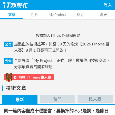
登入
文章
問答
My Project
徵才
聊天
按讚加入 iThelp 粉絲團追蹤
最熱血的技術盛事，連續 30 天的修煉【2026 iThome 鐵
公告
人賽】8 月 1 日賽事正式開啟！
全新專區「My Project」正式上線！邀請你用技術交流，
公告
分享最真實的開發經驗
前往 iThome鐵人賽
技術文章
熱門
鐵人賽
最新
同一篇內容翻成十種語言，要換掉的不只是詞，是節日