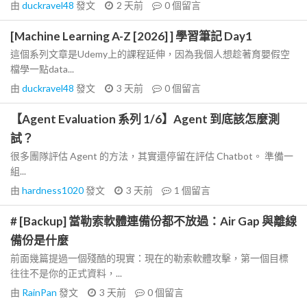
由
duckravel48
發文
2 天前
0
個留言
[Machine Learning A-Z [2026] ] 學習筆記 Day1
這個系列文章是Udemy上的課程延伸，因為我個人想趁著育嬰假空
檔學一點data...
由
duckravel48
發文
3 天前
0
個留言
【Agent Evaluation 系列 1/6】Agent 到底該怎麼測
試？
很多團隊評估 Agent 的方法，其實還停留在評估 Chatbot。 準備一
組...
由
hardness1020
發文
3 天前
1
個留言
# [Backup] 當勒索軟體連備份都不放過：Air Gap 與離線
備份是什麼
前面幾篇提過一個殘酷的現實：現在的勒索軟體攻擊，第一個目標
往往不是你的正式資料，...
由
RainPan
發文
3 天前
0
個留言