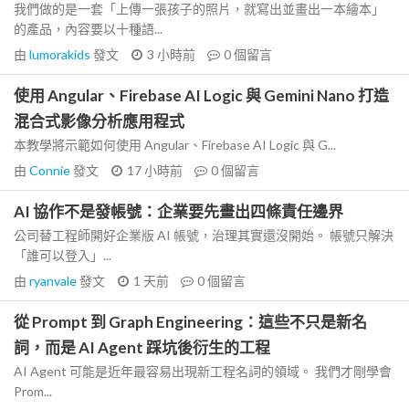
我們做的是一套「上傳一張孩子的照片，就寫出並畫出一本繪本」
的產品，內容要以十種語...
由
lumorakids
發文
3 小時前
0
個留言
使用 Angular、Firebase AI Logic 與 Gemini Nano 打造
混合式影像分析應用程式
本教學將示範如何使用 Angular、Firebase AI Logic 與 G...
由
Connie
發文
17 小時前
0
個留言
AI 協作不是發帳號：企業要先畫出四條責任邊界
公司替工程師開好企業版 AI 帳號，治理其實還沒開始。 帳號只解決
「誰可以登入」...
由
ryanvale
發文
1 天前
0
個留言
從 Prompt 到 Graph Engineering：這些不只是新名
詞，而是 AI Agent 踩坑後衍生的工程
AI Agent 可能是近年最容易出現新工程名詞的領域。 我們才剛學會
Prom...