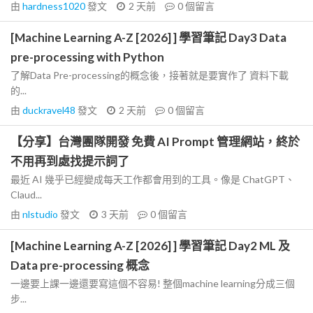
由
hardness1020
發文
2 天前
0
個留言
[Machine Learning A-Z [2026] ] 學習筆記 Day3 Data
pre-processing with Python
了解Data Pre-processing的概念後，接著就是要實作了 資料下載
的...
由
duckravel48
發文
2 天前
0
個留言
【分享】台灣團隊開發 免費 AI Prompt 管理網站，終於
不用再到處找提示詞了
最近 AI 幾乎已經變成每天工作都會用到的工具。像是 ChatGPT、
Claud...
由
nlstudio
發文
3 天前
0
個留言
[Machine Learning A-Z [2026] ] 學習筆記 Day2 ML 及
Data pre-processing 概念
一邊要上課一邊還要寫這個不容易! 整個machine learning分成三個
步...