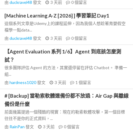
由
duckravel48
發文
3 天前
0
個留言
[Machine Learning A-Z [2026] ] 學習筆記 Day1
這個系列文章是Udemy上的課程延伸，因為我個人想趁著育嬰假空
檔學一點data...
由
duckravel48
發文
3 天前
0
個留言
【Agent Evaluation 系列 1/6】Agent 到底該怎麼測
試？
很多團隊評估 Agent 的方法，其實還停留在評估 Chatbot。 準備一
組...
由
hardness1020
發文
3 天前
1
個留言
# [Backup] 當勒索軟體連備份都不放過：Air Gap 與離線
備份是什麼
前面幾篇提過一個殘酷的現實：現在的勒索軟體攻擊，第一個目標
往往不是你的正式資料，...
由
RainPan
發文
3 天前
0
個留言