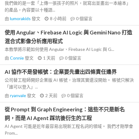
我們做的是一套「上傳一張孩子的照片，就寫出並畫出一本繪本」
的產品，內容要以十種語...
由
lumorakids
發文
8 小時前
0
個留言
使用 Angular、Firebase AI Logic 與 Gemini Nano 打造
混合式影像分析應用程式
本教學將示範如何使用 Angular、Firebase AI Logic 與 G...
由
Connie
發文
1 天前
0
個留言
AI 協作不是發帳號：企業要先畫出四條責任邊界
公司替工程師開好企業版 AI 帳號，治理其實還沒開始。 帳號只解決
「誰可以登入」...
由
ryanvale
發文
2 天前
0
個留言
從 Prompt 到 Graph Engineering：這些不只是新名
詞，而是 AI Agent 踩坑後衍生的工程
AI Agent 可能是近年最容易出現新工程名詞的領域。 我們才剛學會
Prom...