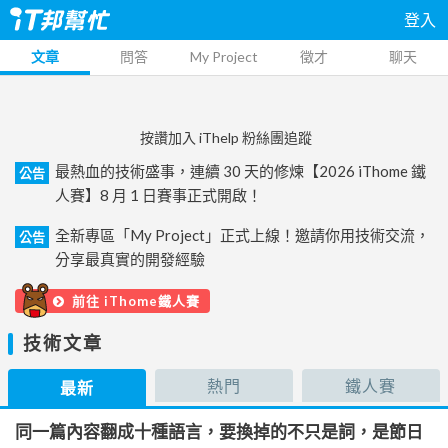
登入
文章
問答
My Project
徵才
聊天
按讚加入 iThelp 粉絲團追蹤
最熱血的技術盛事，連續 30 天的修煉【2026 iThome 鐵
公告
人賽】8 月 1 日賽事正式開啟！
全新專區「My Project」正式上線！邀請你用技術交流，
公告
分享最真實的開發經驗
前往 iThome鐵人賽
技術文章
熱門
鐵人賽
最新
同一篇內容翻成十種語言，要換掉的不只是詞，是節日