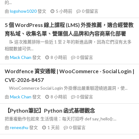
的...
由
logohow1020
發文
5 小時前
0
個留言
5 個 WordPress 線上課程 (LMS) 外掛推薦，適合經營教
育私域、收集名單、營運個人品牌和內容商業化部署
📝 這次推薦排除一些近 1 至 2 年的新進品牌，因為它們沒有太多
相關數據可供...
由
Mack Chan
發文
8 小時前
0
個留言
Wordfence 資安通報 | WooCommerce - Social Login |
CVE-2026-8457
WooCommerce Social Login 外掛爆出嚴重驗證繞過漏洞，使...
由
Mack Chan
發文
8 小時前
0
個留言
【Python筆記】Python 函式基礎觀念
把重複動作包起來 生活情境：每天打招呼 def say_hello():...
由
reneezhu
發文
1 天前
0
個留言