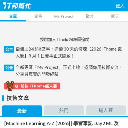
登入
文章
問答
My Project
徵才
聊天
按讚加入 iThelp 粉絲團追蹤
最熱血的技術盛事，連續 30 天的修煉【2026 iThome 鐵
公告
人賽】8 月 1 日賽事正式開啟！
全新專區「My Project」正式上線！邀請你用技術交流，
公告
分享最真實的開發經驗
前往 iThome鐵人賽
技術文章
熱門
鐵人賽
最新
[Machine Learning A-Z [2026] ] 學習筆記 Day2 ML 及