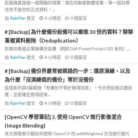
前面幾篇提過一個殘酷的現實：現在的勒索軟體攻擊，第一個目標
往往不是你的正式資料，...
由
RainPan
發文
4 小時前
0
個留言
# [Backup] 為什麼備份設備可以塞進 30 倍的資料？聊聊
重複資料刪除（Deduplication）
如果你看過企業級備份設備（例如 Dell PowerProtect DD 系列）...
由
RainPan
發文
4 小時前
0
個留言
# [Backup] 備份界最常被跳過的一步：還原演練，以及
為什麼「沒演練過的備份」等於沒備份
這個系列第4篇聊過「有備份不等於救得回來」，今天把這個主題收
尾：怎麼確定救得回來...
由
RainPan
發文
4 小時前
0
個留言
[OpenCV 學習筆記] 2. 使用 OpenCV 進行影像混合
(Image Blending)
本文將簡單示範如何使用 OpenCV 的 addWeighted 方法進行圖片