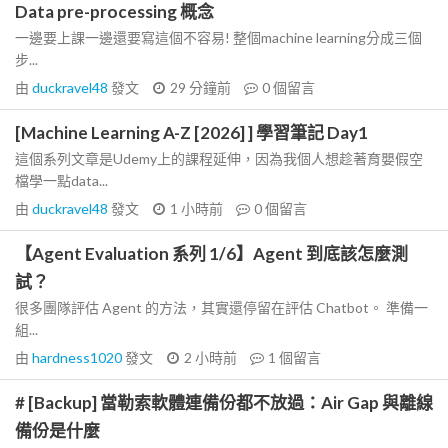
Data pre-processing 概念
一邊要上課一邊還要寫這個不容易! 整個machine learning分成三個
步...
由
duckravel48
發文
29 分鐘前
0
個留言
[Machine Learning A-Z [2026] ] 學習筆記 Day1
這個系列文章是Udemy上的課程延伸，因為我個人想趁著育嬰假空
檔學一點data...
由
duckravel48
發文
1 小時前
0
個留言
【Agent Evaluation 系列 1/6】Agent 到底該怎麼測
試？
很多團隊評估 Agent 的方法，其實還停留在評估 Chatbot。 準備一
組...
由
hardness1020
發文
2 小時前
1
個留言
# [Backup] 當勒索軟體連備份都不放過：Air Gap 與離線
備份是什麼