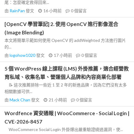
尾：怎麼確定救得回來...
由
RainPan
發文
16 小時前
0
個留言
[OpenCV 學習筆記] 2. 使用 OpenCV 進行影像混合
(Image Blending)
本文將簡單示範如何使用 OpenCV 的 addWeighted 方法進行圖片
的...
由
logohow1020
發文
17 小時前
0
個留言
5 個 WordPress 線上課程 (LMS) 外掛推薦，適合經營教
育私域、收集名單、營運個人品牌和內容商業化部署
📝 這次推薦排除一些近 1 至 2 年的新進品牌，因為它們沒有太多
相關數據可供...
由
Mack Chan
發文
21 小時前
0
個留言
Wordfence 資安通報 | WooCommerce - Social Login |
CVE-2026-8457
WooCommerce Social Login 外掛爆出嚴重驗證繞過漏洞，使...