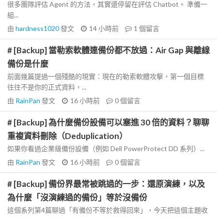
很多團隊評估 Agent 的方法，其實還停留在評估 Chatbot。 準備一
組...
由
hardness1020
發文
14 小時前
1
個留言
# [Backup] 當勒索軟體連備份都不放過：Air Gap 與離線
備份是什麼
前面幾篇提過一個殘酷的現實：現在的勒索軟體攻擊，第一個目標
往往不是你的正式資料，...
由
RainPan
發文
16 小時前
0
個留言
# [Backup] 為什麼備份設備可以塞進 30 倍的資料？聊聊
重複資料刪除（Deduplication）
如果你看過企業級備份設備（例如 Dell PowerProtect DD 系列）...
由
RainPan
發文
16 小時前
0
個留言
# [Backup] 備份界最常被跳過的一步：還原演練，以及
為什麼「沒演練過的備份」等於沒備份
這個系列第4篇聊過「有備份不等於救得回來」，今天把這個主題收