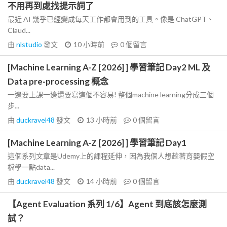
不用再到處找提示詞了
最近 AI 幾乎已經變成每天工作都會用到的工具。像是 ChatGPT、
Claud...
由
nlstudio
發文
10 小時前
0
個留言
[Machine Learning A-Z [2026] ] 學習筆記 Day2 ML 及
Data pre-processing 概念
一邊要上課一邊還要寫這個不容易! 整個machine learning分成三個
步...
由
duckravel48
發文
13 小時前
0
個留言
[Machine Learning A-Z [2026] ] 學習筆記 Day1
這個系列文章是Udemy上的課程延伸，因為我個人想趁著育嬰假空
檔學一點data...
由
duckravel48
發文
14 小時前
0
個留言
【Agent Evaluation 系列 1/6】Agent 到底該怎麼測
試？