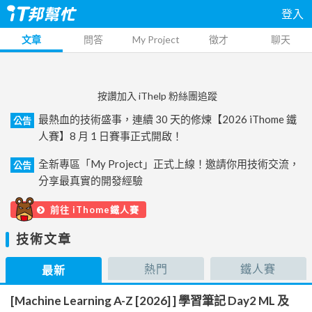
登入
文章
問答
My Project
徵才
聊天
按讚加入 iThelp 粉絲團追蹤
最熱血的技術盛事，連續 30 天的修煉【2026 iThome 鐵
公告
人賽】8 月 1 日賽事正式開啟！
全新專區「My Project」正式上線！邀請你用技術交流，
公告
分享最真實的開發經驗
前往 iThome鐵人賽
技術文章
熱門
鐵人賽
最新
[Machine Learning A-Z [2026] ] 學習筆記 Day2 ML 及