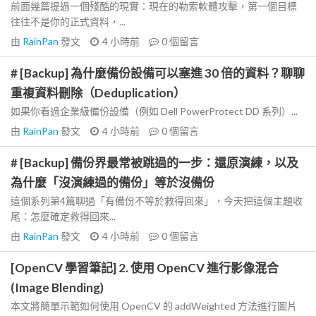
前面幾篇提過一個殘酷的現實：現在的勒索軟體攻擊，第一個目標
往往不是你的正式資料，...
由
RainPan
發文
4 小時前
0
個留言
# [Backup] 為什麼備份設備可以塞進 30 倍的資料？聊聊
重複資料刪除（Deduplication）
如果你看過企業級備份設備（例如 Dell PowerProtect DD 系列）...
由
RainPan
發文
4 小時前
0
個留言
# [Backup] 備份界最常被跳過的一步：還原演練，以及
為什麼「沒演練過的備份」等於沒備份
這個系列第4篇聊過「有備份不等於救得回來」，今天把這個主題收
尾：怎麼確定救得回來...
由
RainPan
發文
4 小時前
0
個留言
[OpenCV 學習筆記] 2. 使用 OpenCV 進行影像混合
(Image Blending)
本文將簡單示範如何使用 OpenCV 的 addWeighted 方法進行圖片