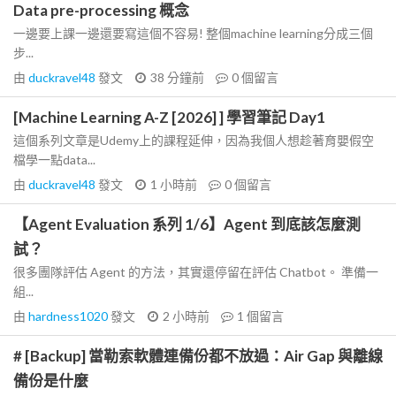
Data pre-processing 概念
一邊要上課一邊還要寫這個不容易! 整個machine learning分成三個
步...
由
duckravel48
發文
38 分鐘前
0
個留言
[Machine Learning A-Z [2026] ] 學習筆記 Day1
這個系列文章是Udemy上的課程延伸，因為我個人想趁著育嬰假空
檔學一點data...
由
duckravel48
發文
1 小時前
0
個留言
【Agent Evaluation 系列 1/6】Agent 到底該怎麼測
試？
很多團隊評估 Agent 的方法，其實還停留在評估 Chatbot。 準備一
組...
由
hardness1020
發文
2 小時前
1
個留言
# [Backup] 當勒索軟體連備份都不放過：Air Gap 與離線
備份是什麼