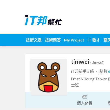
技術文章
技術問答
My Project
iT 徵才
聊
timwei
(timwei)
iT邦新手 5 級 ‧ 點數
Ernst & Young Ta
士班
個人背景