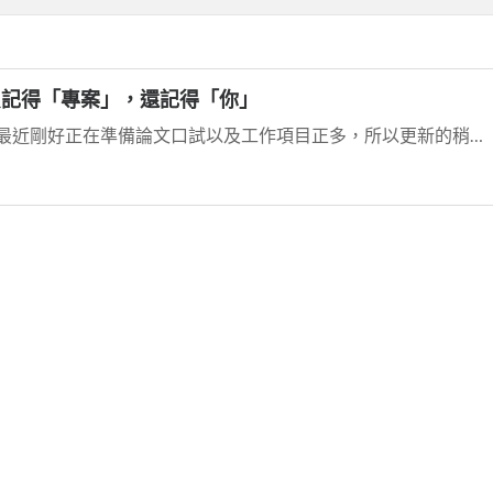
de 不只記得「專案」，還記得「你」
抱歉第三篇到第四篇久等了，因為最近剛好正在準備論文口試以及工作項目正多，所以更新的稍微慢了點，後續會加速補上內容的。