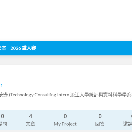
天室
2026 鐵人賽
61
iwan (安永)Technology Consulting Intern 淡江大學統計與資料
0
4
0
0
發問
文章
My Project
回答
邀