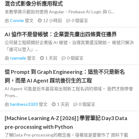
混合式影像分析應用程式
本教學將示範如何使用 Angular、Firebase AI Logic 與 G...
由
Connie
發文
12 小時前
0
個留言
AI 協作不是發帳號：企業要先畫出四條責任邊界
公司替工程師開好企業版 AI 帳號，治理其實還沒開始。 帳號只解決
「誰可以登入」...
由
ryanvale
發文
1 天前
0
個留言
從 Prompt 到 Graph Engineering：這些不只是新名
詞，而是 AI Agent 踩坑後衍生的工程
AI Agent 可能是近年最容易出現新工程名詞的領域。 我們才剛學會
Prom...
由
hardness1020
發文
1 天前
0
個留言
[Machine Learning A-Z [2026] ] 學習筆記 Day3 Data
pre-processing with Python
了解Data Pre-processing的概念後，接著就是要實作了 資料下載