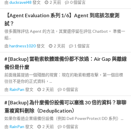
由
duckravel48
發文
2 天前
0
個留言
【Agent Evaluation 系列 1/6】Agent 到底該怎麼測
試？
很多團隊評估 Agent 的方法，其實還停留在評估 Chatbot。 準備一
組...
由
hardness1020
發文
2 天前
1
個留言
# [Backup] 當勒索軟體連備份都不放過：Air Gap 與離線
備份是什麼
前面幾篇提過一個殘酷的現實：現在的勒索軟體攻擊，第一個目標
往往不是你的正式資料，...
由
RainPan
發文
2 天前
0
個留言
# [Backup] 為什麼備份設備可以塞進 30 倍的資料？聊聊
重複資料刪除（Deduplication）
如果你看過企業級備份設備（例如 Dell PowerProtect DD 系列）...
由
RainPan
發文
2 天前
0
個留言