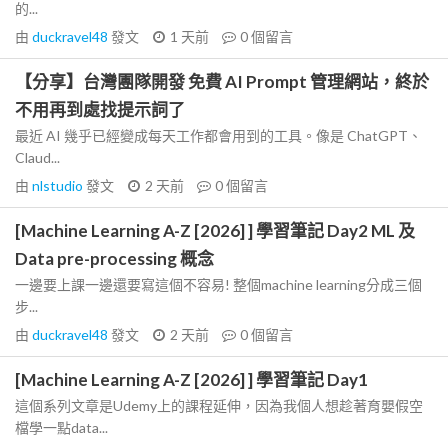
的...
由
duckravel48
發文
1 天前
0
個留言
【分享】台灣團隊開發 免費 AI Prompt 管理網站，終於
不用再到處找提示詞了
最近 AI 幾乎已經變成每天工作都會用到的工具。像是 ChatGPT、
Claud...
由
nlstudio
發文
2 天前
0
個留言
[Machine Learning A-Z [2026] ] 學習筆記 Day2 ML 及
Data pre-processing 概念
一邊要上課一邊還要寫這個不容易! 整個machine learning分成三個
步...
由
duckravel48
發文
2 天前
0
個留言
[Machine Learning A-Z [2026] ] 學習筆記 Day1
這個系列文章是Udemy上的課程延伸，因為我個人想趁著育嬰假空
檔學一點data...