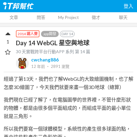
登入
文章
問答
My Project
徵才
聊天
app開發
DAY
14
2014 鐵人賽
1
Day 14 WebGL 星空與地球
30 天實戰跨平台行動APP
系列 第
14
篇
cwchang886
12 年前
‧
2891
瀏覽
經過了第13天，我們也了解WebGL的大致繪圖機制，也了解
怎麼3D繪圖了，今天我們就要來畫一個3D地球（總算）
我們現在已經了解了，在電腦圖學的世界裡，不管什麼形狀
的物體，都是由很多個平面組成的，而組成平面的最小單位
就是三角形。
所以我們要寫一個球體模型，系統性的產生很多球面的點，
再由這些點產生三角形的面。