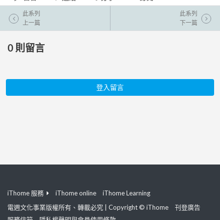
此系列
此系列
上一篇
下一篇
0
則留言
登入留言
iThome 服務
iThome online
iThome Learning
電週文化事業版權所有、轉載必究 | Copyright © iThome
刊登廣告
服務信箱
隱私權聲明與會員使用條款