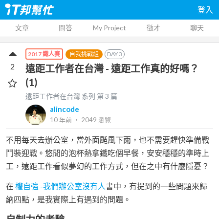
登入
文章
問答
My Project
徵才
聊天
自我挑戰組
DAY
3
2017 鐵人賽
2
遠距工作者在台灣 - 遠距工作真的好嗎？
(1)
遠距工作者在台灣
系列 第
3
篇
alincode
10 年前
‧
2049
瀏覽
不用每天去辦公室，當外面颳風下雨，也不需要趕快準備戰
鬥裝迎戰。悠閒的泡杯熱拿鐵吃個早餐，安安穩穩的準時上
工，遠距工作看似夢幻的工作方式，但在之中有什麼隱憂？
在
權自強 -我們辦公室沒有人
書中，有提到的一些問題來歸
納四點，是我實際上有遇到的問題。