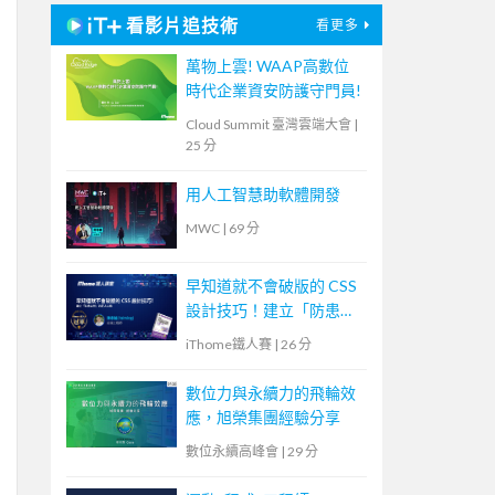
看影片追技術
看更多
萬物上雲! WAAP高數位
時代企業資安防護守門員!
Cloud Summit 臺灣雲端大會
|
25 分
用人工智慧助軟體開發
MWC
|
69 分
早知道就不會破版的 CSS
設計技巧！建立「防患未
然」的匠人心態
iThome鐵人賽
|
26 分
數位力與永續力的飛輪效
應，旭榮集團經驗分享
數位永續高峰會
|
29 分