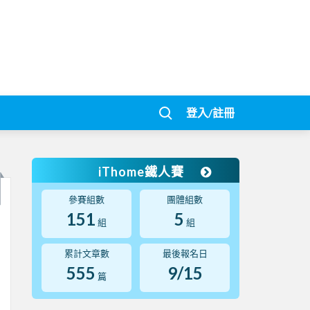
登入/註冊
iThome鐵人賽
參賽組數
團體組數
151
5
組
組
累計文章數
最後報名日
555
9/15
篇