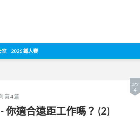
天室
2026 鐵人賽
DAY
4
列 第
4
篇
 你適合遠距工作嗎？ (2)