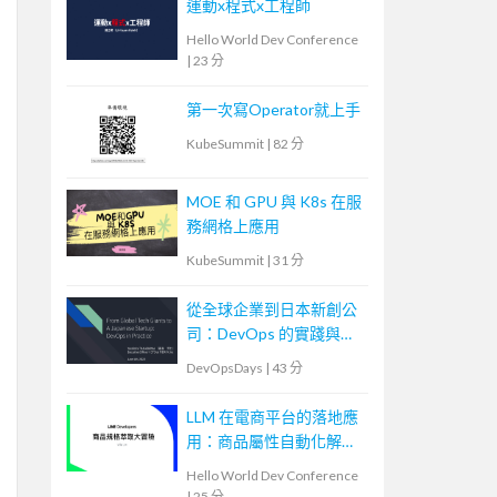
運動x程式x工程師
Hello World Dev Conference
|
23 分
第一次寫Operator就上手
KubeSummit
|
82 分
MOE 和 GPU 與 K8s 在服
務網格上應用
KubeSummit
|
31 分
從全球企業到日本新創公
司：DevOps 的實踐與調
整
DevOpsDays
|
43 分
LLM 在電商平台的落地應
用：商品屬性自動化解決
方案
Hello World Dev Conference
|
25 分