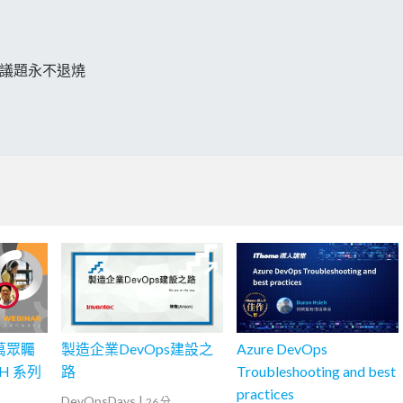
個議題永不退燒
】萬眾矚
製造企業DevOps建設之
Azure DevOps
 H 系列
路
Troubleshooting and best
practices
DevOpsDays
|
26 分