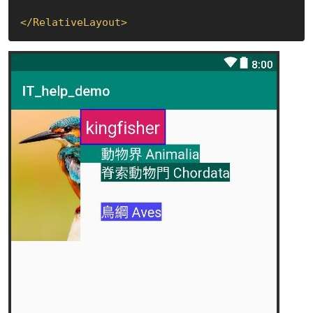
</
RelativeLayout
>