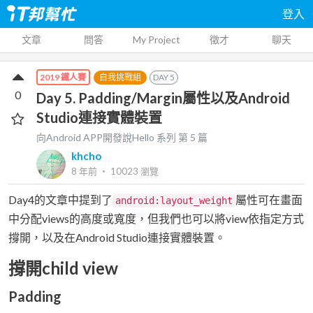
登入
文章
問答
My Project
徵才
聊天
自我挑戰組
DAY
5
2019 鐵人賽
0
Day 5. Padding/Margin屬性以及Android
Studio連接實體裝置
向Android APP開發說Hello
系列 第
5
篇
khcho
8 年前
‧
10023
瀏覽
Day4的文章中提到了
屬性可在畫面
android:layout_weight
中分配views的高度或寬度，但我們也可以將view依指定方式
撐開，以及在Android Studio連接實體裝置。
撐開child view
Padding