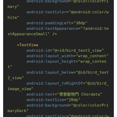
android:background
=
"@color/colorPri
mary"
android:textColor
=
"@android:color/w
hite"
android:paddingLeft
=
"30dp"
android:textAppearance
=
"?android:te
xtAppearanceSmall"
 />
<
TextView
android:id
=
"@+id/bird_text3_view"
android:layout_width
=
"wrap_content"
android:layout_height
=
"wrap_conten
t"
android:layout_below
=
"@id/bird_text
2_view"
android:layout_toRightOf
=
"@id/bird_
image_view"
android:text
=
"脊索動物門 Chordata"
android:textSize
=
"20dp"
android:background
=
"@color/colorPri
maryDark"
android:textColor
=
"@android:color/w