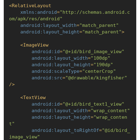
<
RelativeLayout
xmlns:android
=
"http://schemas.android.c
om/apk/res/android"
android:layout_width
=
"match_parent"
android:layout_height
=
"match_parent"
>
<
ImageView
android:id
=
"@+id/bird_image_view"
android:layout_width
=
"100dp"
android:layout_height
=
"190dp"
android:scaleType
=
"centerCrop"
android:src
=
"@drawable/kingfisher"
/>
<
TextView
android:id
=
"@+id/bird_text1_view"
android:layout_width
=
"wrap_content"
android:layout_height
=
"wrap_conten
t"
android:layout_toRightOf
=
"@id/bird_
image_view"