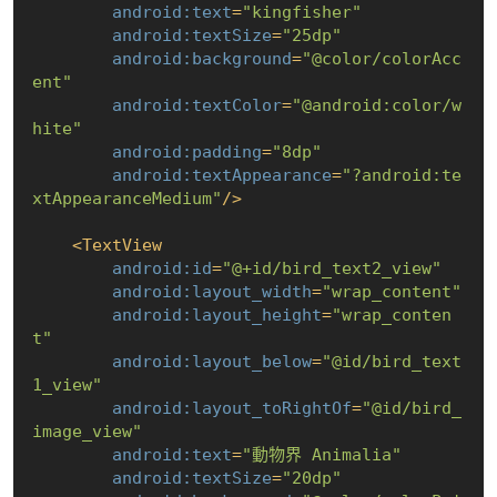
android:text
=
"kingfisher"
android:textSize
=
"25dp"
android:background
=
"@color/colorAcc
ent"
android:textColor
=
"@android:color/w
hite"
android:padding
=
"8dp"
android:textAppearance
=
"?android:te
xtAppearanceMedium"
/>
<
TextView
android:id
=
"@+id/bird_text2_view"
android:layout_width
=
"wrap_content"
android:layout_height
=
"wrap_conten
t"
android:layout_below
=
"@id/bird_text
1_view"
android:layout_toRightOf
=
"@id/bird_
image_view"
android:text
=
"動物界 Animalia"
android:textSize
=
"20dp"