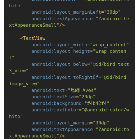
hite"
android:layout_marginLeft
=
"30dp"
android:textAppearance
=
"?android:te
xtAppearanceSmall"
/>
<
TextView
android:layout_width
=
"wrap_content"
android:layout_height
=
"wrap_conten
t"
android:layout_below
=
"@id/bird_text
3_view"
android:layout_toRightOf
=
"@id/bird_
image_view"
android:text
=
"鳥綱 Aves"
android:textSize
=
"20dp"
android:background
=
"#4b42f4"
android:textColor
=
"@android:color/w
hite"
android:layout_margin
=
"30dp"
android:textAppearance
=
"?android:te
xtAppearanceSmall"
/>