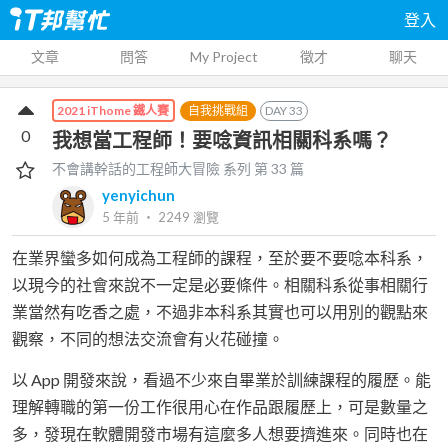
登入
文章
問答
My Project
徵才
聊天
自我挑戰組
DAY
33
2021 iThome 鐵人賽
0
我想當工程師！要唸資訊相關科系嗎？
不會講幹話的工程師大冒險
系列 第
33
篇
yenyichun
5 年前
‧
2249
瀏覽
在業界蠻多如何成為工程師的課程，至於要不要唸本科系，
以現今的社會來說不一定是必要條件。相關科系從事相關行
業當然有吃香之處，不過非本科系其實也可以用別的觀點來
觀察，不同的想法交流會有火花碰撞。
以 App 開發來說，看過不少來自畢業於訓練課程的履歷。能
理解轉職的第一份工作很用心在作品跟履歷上，可是數量之
多，發現在軟體開發市場有這麼多人想要擠進來。同時也在