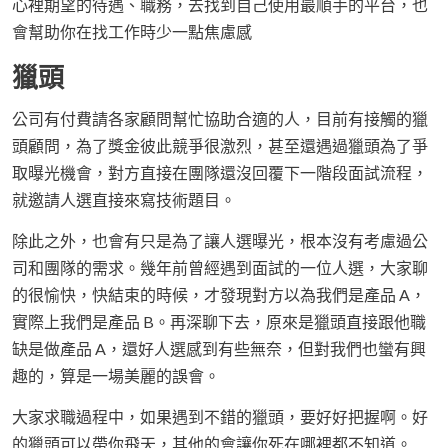
心裡期望的待遇、職務，去找到自己使用最順手的平台，也
會幫助你在找工作時少一點焦慮感
獵頭
公司有付費請各家顧問幫忙協助合適的人，目前有接觸的獵
頭顧問，為了獎金彼此競爭很激烈，甚至還遇過獵頭為了爭
取曝光機會，對方直接在團隊還沒回覆下一階段面試流程，
就邀請人選直接來寫技術題目。
除此之外，也會有只是為了讓人選曝光，根本沒有考慮過公
司和團隊的需求。幾年前曾經遇到面試的一位人選，大家聊
的很愉快，快結束的時候，才發現對方以為我們是產品 A，
實際上我們是產品 B。再深聊下去，原來是獵頭直接跟他職
缺是做產品 A，還好人選感到有些無奈，但對我們也蠻有興
趣的，算是一場美麗的誤會。
大家求職過程中，如果遇到不錯的獵頭，要好好把握啊。好
的獵頭可以帶你飛天，其他的會讓你死在哪裡都不知道。