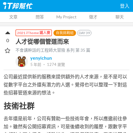
登入
文章
問答
My Project
徵才
聊天
自我挑戰組
DAY
39
2021 iThome 鐵人賽
0
人才從哪個管道而來
不會講幹話的工程師大冒險
系列 第
35
篇
yenyichun
5 年前
‧
1274
瀏覽
公司最近提供新的服務來提供額外的人才來源，是不是可以
從數字平台之外還有潛力的人選。覺得也可以整理一下對這
些招募管道來源的想法。
技術社群
去年還是前年，公司有贊助一些技術年會，所以應邀前往參
加。雖然有公開招募資訊，可是後續收到的履歷，跟數字平