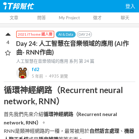
登入
文章
問答
My Project
徵才
聊天
AI & Data
DAY
24
2021 iThome 鐵人賽
4
Day 24: 人工智慧在音樂領域的應用 (AI作
曲- RNN作曲)
人工智慧在音樂領域的應用
系列 第
24
篇
fd2
5 年前
‧
4935
瀏覽
循環神經網路（Recurrent neural
network, RNN）
首先我們先來介紹
循環神經網路（Recurrent neural
network, RNN）
。
RNN是類神經網路的一種，最常被用於
自然語言處理
、
機器