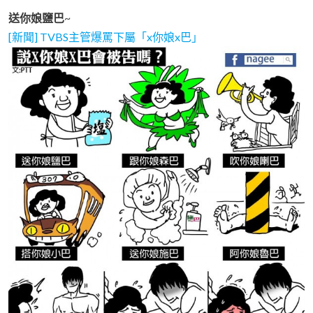
送你娘鹽巴
~
[新聞] TVBS主管爆罵下屬「x你娘x巴」