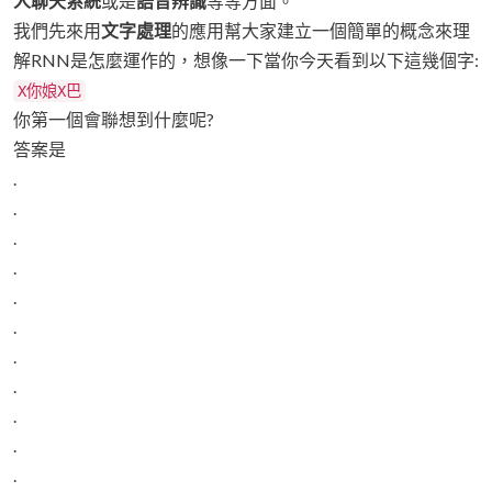
人聊天系統
或是
語音辨識
等等方面。
我們先來用
文字處理
的應用幫大家建立一個簡單的概念來理
解RNN是怎麼運作的，想像一下當你今天看到以下這幾個字:
X你娘X巴
你第一個會聯想到什麼呢?
答案是
.
.
.
.
.
.
.
.
.
.
.