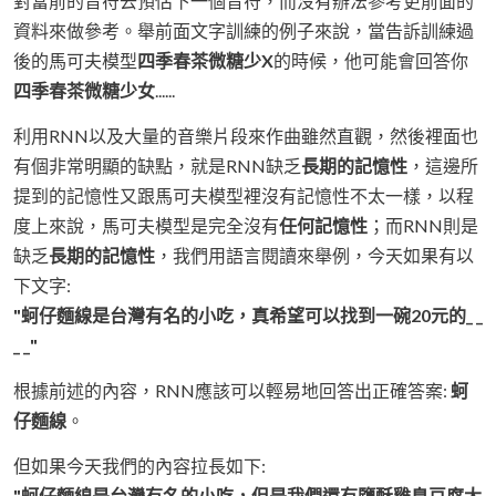
對當前的音符去預估下一個音符，而沒有辦法參考更前面的
資料來做參考。舉前面文字訓練的例子來說，當告訴訓練過
後的馬可夫模型
四季春茶微糖少X
的時候，他可能會回答你
四季春茶微糖少女
......
利用RNN以及大量的音樂片段來作曲雖然直觀，然後裡面也
有個非常明顯的缺點，就是RNN缺乏
長期的記憶性
，這邊所
提到的記憶性又跟馬可夫模型裡沒有記憶性不太一樣，以程
度上來說，馬可夫模型是完全沒有
任何記憶性
；而RNN則是
缺乏
長期的記憶性
，我們用語言閱讀來舉例，今天如果有以
下文字:
"蚵仔麵線是台灣有名的小吃，真希望可以找到一碗20元的_ _
_ _"
根據前述的內容，RNN應該可以輕易地回答出正確答案:
蚵
仔麵線
。
但如果今天我們的內容拉長如下:
"蚵仔麵線是台灣有名的小吃，但是我們還有鹽酥雞臭豆腐大