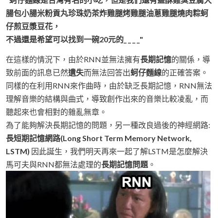
腸包小腸米粉貢丸珍珠奶茶炸雞腿烤雞腿油蔥雞腿燒肉粽蚵
仔煎豆漿豆花，
不過還是希望可以找到一碗20元的_ _ _ _"
在這樣的情況下，由於RNN並無法擁有
長期記憶
的關係，導
致前面的訊息已然
遺失
而無法回答出
蚵仔麵線
的正確答案。
同樣的在利用RNN來作曲時，由於缺乏長期記憶，RNN無法
理解音樂的結構與曲式，導致創作出來的音樂比較凌亂，而
聽起來也會相對的雜亂無章。
為了能夠解決長期記憶的問題，另一種改良過後的神經網路:
長短期記憶網路(Long Short Term Memory Network,
LSTM)
因此誕生，我們明天再來一起了解LSTM是怎麼解決
馬可夫與RNN都無法處理的
長期記憶問題
。