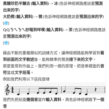
黑糖珍奶半糖去 (輸入資料)
->
冰
(告訴神經網路應該要
預測
出來的字
)
大奶微 (輸入資料)
->
微
(告訴神經網路應該要
預測出來的字
)
(
梗
)
QQㄋㄟㄋㄟ好喝到咩噗 (輸入資料)
->
茶
(告訴神經網路應該
要
預測出來的字
)
(
梗
)
藉由不斷的重複類似的訓練方式，讓神經網路能夠學習到
看
到前面的文字敘述
後，能夠精準的預測
接下來的文字
。
那麼套用到作曲上，我們利用一樣的原理，把音樂裡面的
音
符
當成
文字段落
。
例如我們利用以下這段旋律
我們先把前面
幾個音
當作
輸入資料
，再告訴神經網路
下一個
音