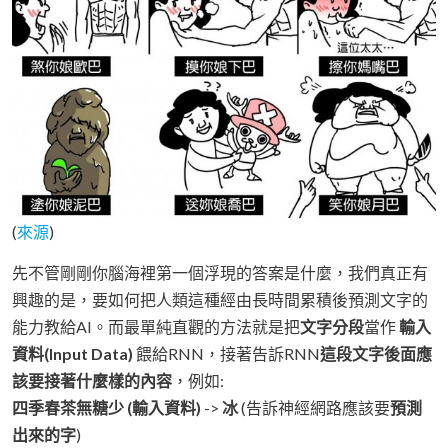
(
來源
)
先不管剛剛你腦海裡第一個浮現的答案是什麼，我們真正有
興趣的是，要如何把人類這種經由長時間累積後預測文字的
能力教給AI。而最單純直觀的方法就是把
文字分段
當作
輸入
資料(Input Data)
餵給RNN，接著告訴RNN
這段文字後面應
該要接著什麼樣的內容
，例如:
四季春茶無糖少 (輸入資料)
->
冰
(告訴神經網路應該要
預測
出來的字
)