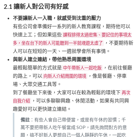
2.1 讓新人對公司有好感
不要讓新人一入職，就感受到沈重的壓力
有些公司會準備好一系列的新人教育課程，期待他可以
快速上工；但如果這些
課程排得太過密集、要記住的事項太
，不要期待新
多，坐在台下的新人可能聽到一半就魂遊太虛了
人可以在短短的一天、一週就學會所有事情。
與新人建立連結，帶他熟悉周圍還境
最輕鬆簡單的方式就是
，在前往餐廳
中午帶新人一起吃飯
的路上，可以
，像是餐廳、停車
向新人介紹周圍的環境
場、大眾交通工具等。
到了餐廳坐下來後，大家可以在較為輕鬆的環境下
再次
，可以多聊聊興趣、休閒活動，如果有共同興
自我介紹
趣愛好可以更快建立連結。
備註
：有些人會自己帶便當，或是有午休的習慣；千
萬不要把帶新人吃午餐當成 SOP，請先詢問對方的意
願，搞不好新人更想自己一個人靜靜的午休，一起吃