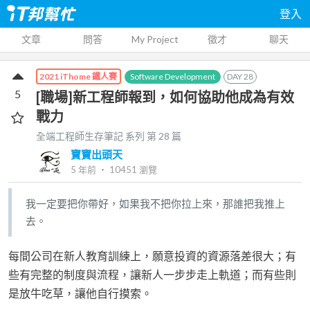
登入
文章
問答
My Project
徵才
聊天
Software Development
DAY
28
2021 iThome 鐵人賽
5
[職場]新工程師報到，如何協助他成為有效
戰力
全端工程師生存筆記
系列 第
28
篇
寶寶出頭天
5 年前
‧
10451
瀏覽
我一定要把你帶好，如果我不把你拉上來，那誰把我推上
去。
每間公司在新人教育訓練上，願意投資的資源落差很大；有
些有完整的制度與流程，讓新人一步步走上軌道；而有些則
是放牛吃草，讓他自行摸索。