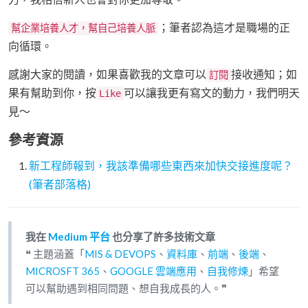
；筆者認為這才是職場的正
幫企業培養人才，幫自己培養人脈
向循環。
感謝大家的閱讀，如果喜歡我的文章可以
接收通知；如
訂閱
果有幫助到你，按
可以讓我更有寫文的動力，我們明天
Like
見～
參考資源
新工程師報到，我該準備哪些東西來加快交接進度呢？
(筆者部落格)
我在
Medium 平台
也分享了許多技術文章
❝ 主題涵蓋「
MIS & DEVOPS
、
資料庫
、
前端
、
後端
、
MICROSFT 365
、
GOOGLE 雲端應用
、
自我修煉
」希望
可以幫助遇到相同問題、想自我成長的人。❞