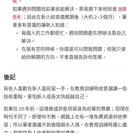
。
慣
如果遇到問題找前輩就能解決，那長期下來他就會
放棄
；因此在新人結束適應期後（大約 2~3 個月），筆
思考
者會有意識的讓新人知道：
每個人的工作都很忙，遇到問題要先想辦法靠自己
解決。
在我有空的時候，你還是可以問我問題；但我只會
給你解題的方向，不會直接告訴你答案。
後記
有些人喜歡在新人面前留一手，在教育訓練時故意漏講一些
技術重點，害怕新人成長太快超越自己。
如果在 20 年前，這樣做或許能保留身為前輩的尊嚴；但現在
時代不同了，即便你不教，網路上也有一堆免費資源供他學
習；所以筆者建議不如做個順水人情，在教育訓練時盡心盡
力，我相信新人也會對你更加尊敬。