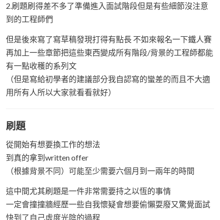
2.刷題刷得差不多了準備進入面試階段但是有些細節沒注意
到的工程師們
但是後來寫了寫草稿發現打得有點長 不如來報名一下鐵人賽
再加上一些章節把這些東西變成所有階段/背景的工程師都能
有一點收穫的系列文
（但是寫給初學者的建議部分我自認寫的蠻差的而且不大適
用所有人所以大家就看看就好）
刷題
從開始有想要換工作的想法
到真的拿到written offer
（根據背景不同）可能至少需要六個月到一兩年的時間
這中間尤其刷題是一件非常需要持之以恆的事情
一定會撞撞牆經歷一些自我懷疑會想要偷懶耍廢又驚覺面試
快到了自己虛度光陰的過程