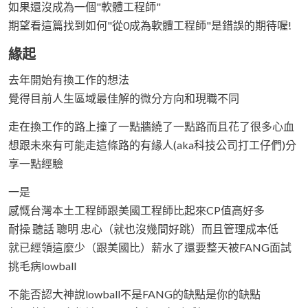
如果還沒成為一個"軟體工程師"
期望看這篇找到如何"從0成為軟體工程師"是錯誤的期待喔!
緣起
去年開始有換工作的想法
覺得目前人生區域最佳解的微分方向和現職不同
走在換工作的路上撞了一點牆繞了一點路而且花了很多心血
想跟未來有可能走這條路的有緣人(aka科技公司打工仔們)分
享一點經驗
一是
感慨台灣本土工程師跟美國工程師比起來CP值高好多
耐操 聽話 聰明 忠心（就也沒幾間好跳）而且管理成本低
就已經領這麼少（跟美國比）薪水了還要整天被FANG面試
挑毛病lowball
不能否認大神說lowball不是FANG的缺點是你的缺點