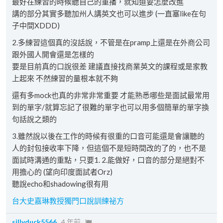
最好在練習的時候聽自己的重播，就知道要怎麼改進
講的部分其實多聽加州人講英文也可以進步 (一直塞like在句
子中間XDDD)
2.多練習這個真的沒話說，不管是在pramp上還是在外商公司
跟外國人開會還是怎樣的
要是目前真的口說很差 建議直接找商業英文的課程或是家教
上起來 不然練習的量根本就不夠
還有多mock也真的非常非常重要 才能熟悉哪些是面試最常用
到的單字/就算忘記了很難的單字也可以用多個簡單的單字換
句話說之類的
3.雖然說以後在工作的時候有很重的口音可能還是會讓聽的
人的封包接收率下降，但這個不是短時間改的了的，也不是
面試時溝通的重點，只要1. 2.能做好，口音的部分是絕對不
用擔心的 (望向印度面試者Orz)
聽說echo和shadowing很有用
台大史嘉琳教授獨門口說訓練祕方
sillyduck5566
4 年前