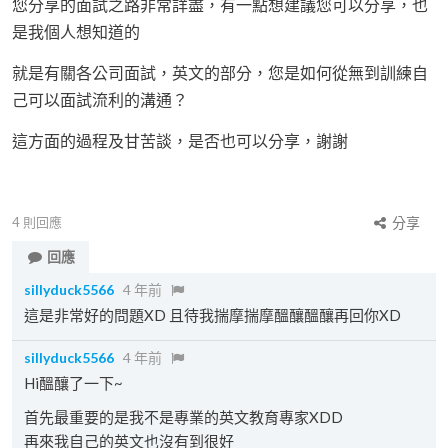
您分享的面試之路非常詳盡，有一點想建議您可以分享，也
是我個人想知道的
就是有關各公司面試，英文的部分，您是如何從無到訓練自
己可以面試流利的溝通？
這方面的過程及甘苦談，是否也可以分享，謝謝
4
則回應
分享
回應
sillyduck5566
4 年前
這是非常好的問題XD 且待我揣摩揣摩醞釀醞釀再回你XD
sillyduck5566
4 年前
Hi醞釀了一下~
首先最重要的是我不是專業的英文教育專家XDD
再來我自己的英文也沒有到很好