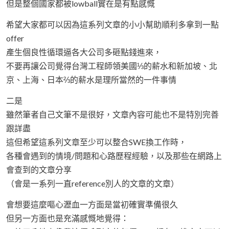
但是整個國家都被lowball實在是有點感慨
希望大家都可以因為這系列文章的小小幫助順利多拿到一點
offer
產生個良性循環逼各大公司多砸點錢進來，
不要再讓公司覺得台灣工程師領美國⅓的薪水和新加坡、北
京、上海、日本⅔的薪水是理所當然的一件事情
二是
雖然筆者自己文筆不是很好，文章內容可能也不是特別完善
跟詳盡
這但希望這系列文章至少可以整合SWE換工作時，
各種會遇到的情境/問題和心路歷程經驗，以及那些在網路上
會查到的文章分享
（會是一系列一直reference別人的文章的文章）
會想要這麼嘔心瀝血一方面是當初確實準備很久
但另一方面也是充滿感慨地覺得：