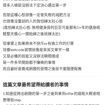
很多人總是沒辦法下定決心邁出第一步
但是這種心態很像一定會失敗的減肥方法
也很像沒重訓的人的我怕練太壯心態
(我怕練太壯心態: 無視健身房的巨巨可能都有5+年的健身經
驗整天擔心一開始練之後就練太壯)
但事實上如果將來不排斥or有換工作的打算
培養leetcode習慣就像是背英文單字一樣
又是必備的技能又沒辦法瞬間速成
是一件多早開始都不嫌晚的事情
而且最好是養成刷題的習慣之後就不要隨便鬆懈
這篇文章最希望帶給讀者的事情
1.知道從跨出刷題的第一步之後到拿到offer的過程大概會經
歷哪些step