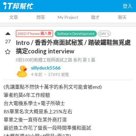
登入
文章
問答
My Project
徵才
聊天
Software Development
DAY
1
2022 iThome 鐵人賽
27
Intro / 香香外商面試秘笈 / 踏破鐵鞋無覓處
搞定coding interview
0到100的軟體工程師面試之路
系列 第
1
篇
sillyduck5566
4 年前
‧
37693
瀏覽
(先講重點不然快十萬字的系列文可能會被end)
筆者約莫6年工作經驗
台大電機系學士+電子所碩士
BS畢業名次大概是系上25%左右
畢業之後一直待在某外商打滾
最近換工作花了蠻長一段時間準備和面試
(大概每週40小時x4個月x面2次)