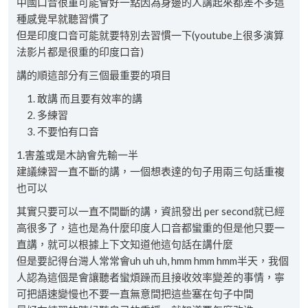
中國口音很重可能會好一點因為身邊的人講起來都差不多這
種感覺早就聽習慣了
但是印度口音可能就要特別去習慣一下(youtube上很多演算
法影片都是很重的印度口音)
講的順這部分有三個最重要的項目
敢講 而且要有效率的講
多練習
不要怕有口音
1.害羞或是木訥會先輸一半
建議練習一直不斷的講，一個想表達的句子用兩三句話重複
也可以
其實只要可以一直不間斷的講，資訊發出 per second就已經
高很多了，這也是為什麼印度人口音都蠻重的但是他只要一
直講，就可以根據上下文知道他這句話在講什麼
但是要記得台灣人常常會uh uh uh, hmm hmm hmm半天，我個
人認為這個是會讓聽者蠻煩躁而且接收效率變差的事情，寧
可把語速變慢也不要一直無意間把這些塞在句子中間