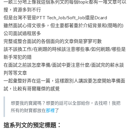
一畝三分地上像我這個系列文的每個topic都有一堆文章可以
搜，資源多到不行
但是台灣不管是PTT Tech_Job/Soft_Job還是Dcard
雖然面試心得文很多，但主要都著重於介紹背景和(簡略的)
公司面試過程居多
完整或整合面試的各個面向的文章倒是寥寥可數
該不該換工作/在刷題的時候該注意哪些事/如何刷題/哪些是
新手常犯的錯
在面試之前該怎麼準備/面試中要注意什麼/面試完的薪水談
判等等文章
一起彙整好弄在這一篇，這樣跟別人講說要怎麼開始準備面
試，比較有哥爾羅傑的感覺
想要我的寶藏嗎？想要的話可以全部給你，去找吧！我把
所有的財寶都放在
那裡
了
這系列文的預定標題：