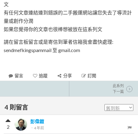
文
有任何文章連結連到錯誤的二手搬運網站讓您失去了導流計
量或創作分潤
如果您覺得你的文章也很棒想被放在這系列文
請在留言板留言或是寄信到筆者信箱我會盡快處理:
sendmefkingspammail 至 gmail.com
留言
追蹤
分享
訂閱
此系列
下一篇
4
則留言
彭偉鎧
2
．
4 年前