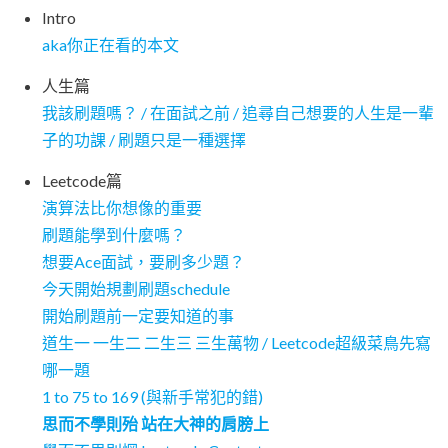
Intro
aka你正在看的本文
人生篇
我該刷題嗎？ / 在面試之前 / 追尋自己想要的人生是一輩
子的功課 / 刷題只是一種選擇
Leetcode篇
演算法比你想像的重要
刷題能學到什麼嗎？
想要Ace面試，要刷多少題？
今天開始規劃刷題schedule
開始刷題前一定要知道的事
道生一 一生二 二生三 三生萬物 / Leetcode超級菜鳥先寫
哪一題
1 to 75 to 169 (與新手常犯的錯)
思而不學則殆 站在大神的肩膀上