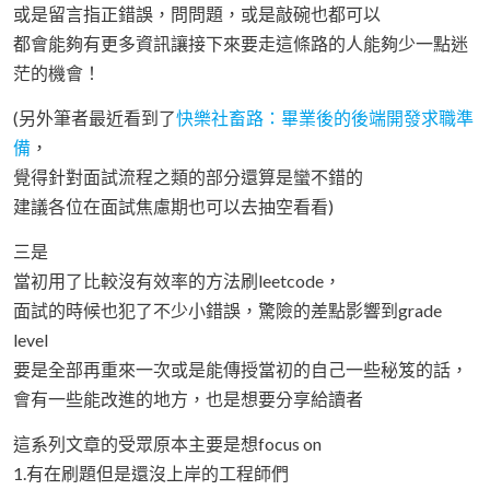
或是留言指正錯誤，問問題，或是敲碗也都可以
都會能夠有更多資訊讓接下來要走這條路的人能夠少一點迷
茫的機會！
(另外筆者最近看到了
快樂社畜路：畢業後的後端開發求職準
備
，
覺得針對面試流程之類的部分還算是蠻不錯的
建議各位在面試焦慮期也可以去抽空看看)
三是
當初用了比較沒有效率的方法刷leetcode，
面試的時候也犯了不少小錯誤，驚險的差點影響到grade
level
要是全部再重來一次或是能傳授當初的自己一些秘笈的話，
會有一些能改進的地方，也是想要分享給讀者
這系列文章的受眾原本主要是想focus on
1.有在刷題但是還沒上岸的工程師們