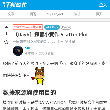
登入
文章
問答
My Project
徵才
聊天
AI & Data
DAY
6
2022 iThome 鐵人賽
1
〔Day6〕練習小實作-Scatter Plot
一同來挖掘 0 程式的Orange!
系列 第
6
篇
Sin
4 年前
‧
2320
瀏覽
經過了前五天的吸收，今天是個「小」顯身手的好時間，我
們快快開始吧~
數據來源與使用目的
這次用的數據，是從DATA STATION「2022數據合作實驗室
數據競賽」中，其中一個題目供應的數據來做教材，大家如