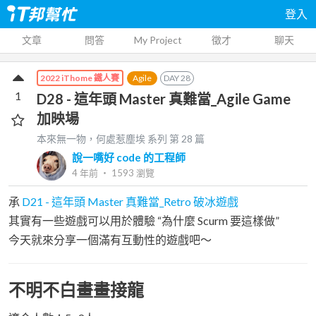
登入
文章
問答
My Project
徵才
聊天
Agile
DAY
28
2022 iThome 鐵人賽
1
D28 - 這年頭 Master 真難當_Agile Game
加映場
本來無一物，何處惹塵埃
系列 第
28
篇
說一嘴好 code 的工程師
4 年前
‧
1593
瀏覽
承
D21 - 這年頭 Master 真難當_Retro 破冰遊戲
其實有一些遊戲可以用於體驗 “為什麼 Scurm 要這樣做”
今天就來分享一個滿有互動性的遊戲吧～
不明不白畫畫接龍