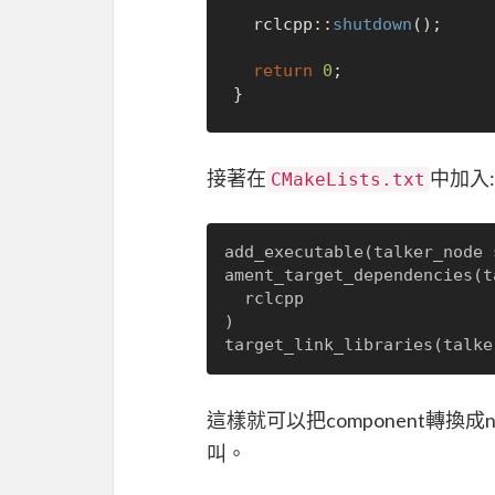
  rclcpp::
shutdown
();

return
0
;

接著在
中加入:
CMakeLists.txt
add_executable(talker_node 
ament_target_dependencies(t
  rclcpp

)

這樣就可以把component轉換成n
叫。