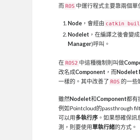
而
中運行程式主要靠兩個單位
ROS
Node
，會經由
catkin buil
Nodelet
，在編譯之後會變成一個
Manager
)呼叫。
在
中這種機制則叫做
Compo
ROS2
改名成
Component
，而
Nodelet
一樣的。其中改善了
的一些
ROS
雖然
Nodelet
和
Component
都有
例如Pointcloud的passthro
可以用
多執行序
。如果想確保訊
測，則要使用
單執行緒
的方式。