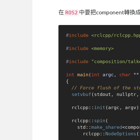
在
中要把component轉
ROS2
#
include
<rclcpp/rclcpp.hp
#
include
<memory>
#
include
"composition/talk
int
main
(
int
 argc, 
char
 **
{

// Force flush of the st
setvbuf
(stdout, 
nullptr
,
  rclcpp::
init
(argc, argv);
  rclcpp::
spin
(

    std::
make_shared
<compo
      rclcpp::
NodeOptions
(