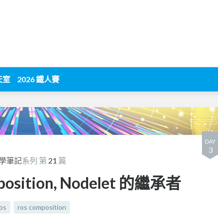
天室
2026 鐵人賽
DAY
3
 自學筆記
系列 第
21
篇
position, Nodelet 的繼承者
os
ros composition