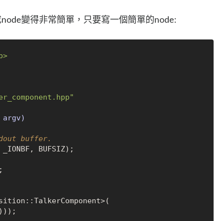
換成node變得非常簡單，只要寫一個簡單的node:
p>
er_component.hpp"
 argv)
dout buffer.
 _IONBF, BUFSIZ);



sition::TalkerComponent>(

)));
