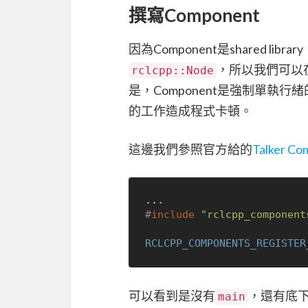
撰寫Component
因為Component是shared libr
，所以我們可以
rclcpp::Node
是，Component是強制單執行
的工作造成程式卡頓。
這邊我們參照官方給的
Talker Co
#
include
"rclcpp_component
RCLCPP_COMPONENTS_REGISTER
可以看到是沒有
，還有底
main