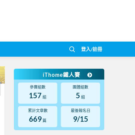
登入/註冊
iThome鐵人賽
參賽組數
團體組數
157
5
組
組
累計文章數
最後報名日
669
9/15
篇