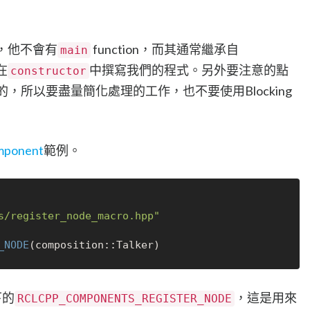
ary，他不會有
function，而其通常繼承自
main
在
中撰寫我們的程式。另外要注意的點
constructor
緒的，所以要盡量簡化處理的工作，也不要使用Blocking
mponent
範例。
s/register_node_macro.hpp"
_NODE
下的
，這是用來
RCLCPP_COMPONENTS_REGISTER_NODE