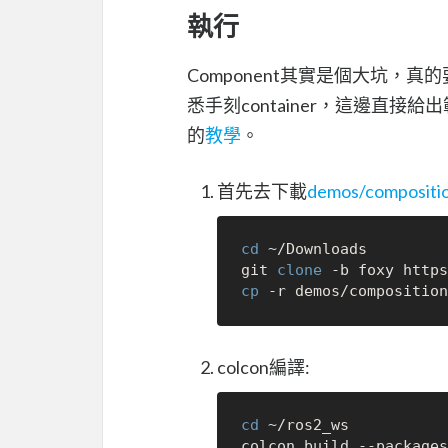
執行
Component其實是個大坑
悉手刻container，這邊直
的
教學
。
首先去下載
demos/compositi
cd
 ~/Downloads

git 
clone
cp
colcon編譯:
cd
 ~/ros2_ws
