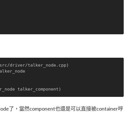
src/driver/talker_node.cpp)

alker_node

ode了，當然component也還是可以直接被container呼