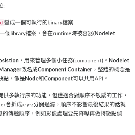
:
變成一個可執行的binary檔案
d
library檔案，會在runtime時被容器(
Nodelet
sistion
，用來管理多個小任務(component)。
Nodelet
 Manager
改名成
Component Container
，整體的概念是
缺點，像是
Node
和
Component
可以共用API。
提供多執行序的功能，但僅適合對順序不敏感的工作，
ugh filter會拆成x-y-z分開過濾，順序不影響最後結果的話就
息的傳遞順序，例如影像處理要先降噪再做特徵點偵