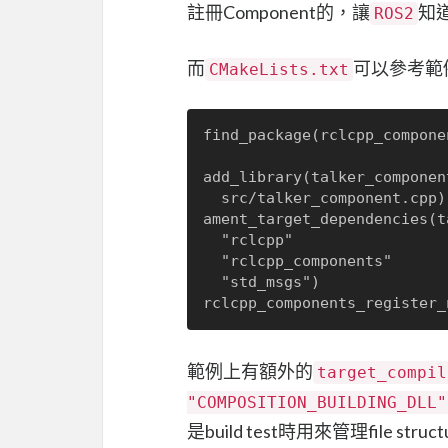
註冊Component的，讓
知道
ROS2
而
可以參考範
CMakeLists.txt
find_package(rclcpp_compone
add_library(talker_component
  src/talker_component.cpp)

ament_target_dependencies(t
  "rclcpp"

  "rclcpp_components"

  "std_msgs")

範例上有額外的
target_compil
"COMPOSITION_BUILDING_DLL"
是build test時用來管理file struc