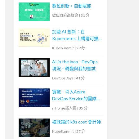
數位創新，自動賦能
數位政府高峰會
|
31 分
加速 AI 創新：在
Kubernetes 上構建可擴
展、安全且高效的 AI 平
KubeSummit
|
29 分
台
AI in the loop - DevOps
現況、轉變與我的嘗試
DevOpsDays
|
41 分
實戰：引入Azure
DevOps Service的團隊探
險前奏曲
iThome鐵人賽
|
35 分
被耽誤的 k8s cost 會計師
KubeSummit
|
27 分