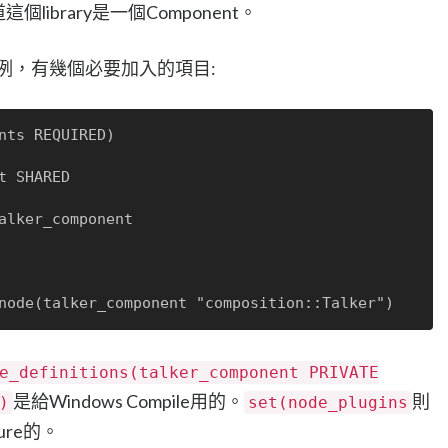
這個library是一個Component。
例，有幾個必要加入的項目:
nts REQUIRED)

 SHARED

alker_component

e_definitions(talker_component PRIVATE
是給Windows Compile用的。
則
)
set(node_plugins
ture的。