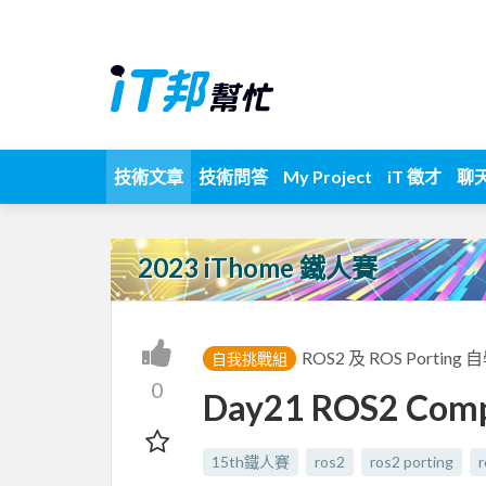
技術文章
技術問答
My Project
iT 徵才
聊
2023 iThome 鐵人賽
ROS2 及 ROS Porting
自我挑戰組
0
Day21 ROS2 Com
15th鐵人賽
ros2
ros2 porting
r