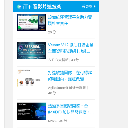
看影片追技術
看更多
設備維運管理平台助力實
踐社會責任
29 分
Veeam V12 協助打造企業
全面資料防護網 | 功能更
新 + 案例分享【宏碁資訊
ＡＥＢ大補帖
|
43 分
網路學堂】
打造敏捷團隊：在付得起
的範圍內，瘋狂改變
Agile Summit 敏捷高峰會
|
40 分
透過多重體驗開發平台
(MXDP) 加快開發速度、
強化使用者體驗
MWC
|
30 分