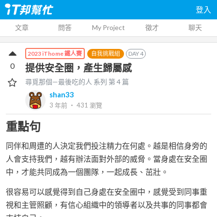
登入
文章
問答
My Project
徵才
聊天
自我挑戰組
DAY
4
2023 iThome 鐵人賽
0
提供安全圈，產生歸屬感
尋覓那個—最後吃的人
系列 第
4
篇
shan33
3 年前
‧
431
瀏覽
重點句
同伴和周遭的人決定我們投注精力在何處。越是相信身旁的
人會支持我們，越有辦法面對外部的威脅。當身處在安全圈
中，才能共同成為一個團隊，一起成長、茁壯。
很容易可以感覺得到自己身處在安全圈中，感覺受到同事重
視和主管照顧，有信心組織中的領導者以及共事的同事都會