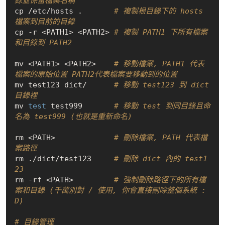
錄並保留檔案名稱
cp /etc/hosts .       
# 複製根目錄下的 hosts 
檔案到目前的目錄
cp -r <PATH1> <PATH2> 
# 複製 PATH1 下所有檔案
和目錄到 PATH2
mv <PATH1> <PATH2>    
# 移動檔案, PATH1 代表
檔案的原始位置 PATH2代表檔案要移動到的位置
mv test123 dict/      
# 移動 test123 到 dict
目錄裡
mv 
test
 test999       
# 移動 test 到同目錄且命
名為 test999 (也就是重新命名)
rm <PATH>             
# 刪除檔案, PATH 代表檔
案路徑
rm ./dict/test123     
# 刪除 dict 內的 test1
23
rm -rf <PATH>         
# 強制刪除路徑下的所有檔
案和目錄 (千萬別對 / 使用, 你會直接刪除整個系統 :
D)
# 目錄管理