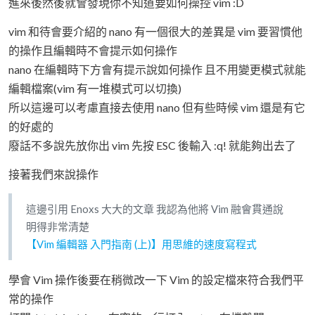
進來後然後就會發現你不知道要如何操控 vim :D
vim 和待會要介紹的 nano 有一個很大的差異是 vim 要習慣他
的操作且編輯時不會提示如何操作
nano 在編輯時下方會有提示說如何操作 且不用變更模式就能
編輯檔案(vim 有一堆模式可以切換)
所以這邊可以考慮直接去使用 nano 但有些時候 vim 還是有它
的好處的
廢話不多說先放你出 vim 先按 ESC 後輸入 :q! 就能夠出去了
接著我們來說操作
這邊引用 Enoxs 大大的文章 我認為他將 Vim 融會貫通說
明得非常清楚
【Vim 編輯器 入門指南 (上)】用思維的速度寫程式
學會 Vim 操作後要在稍微改一下 Vim 的設定檔來符合我們平
常的操作