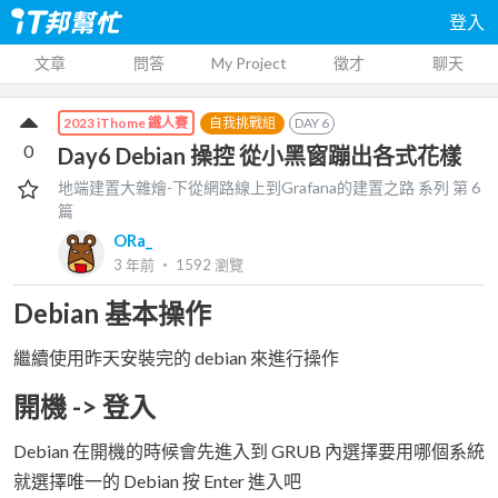
登入
文章
問答
My Project
徵才
聊天
自我挑戰組
DAY
6
2023 iThome 鐵人賽
0
Day6 Debian 操控 從小黑窗蹦出各式花樣
地端建置大雜燴-下從網路線上到Grafana的建置之路
系列 第
6
篇
ORa_
3 年前
‧
1592
瀏覽
Debian 基本操作
繼續使用昨天安裝完的 debian 來進行操作
開機 -> 登入
Debian 在開機的時候會先進入到 GRUB 內選擇要用哪個系統
就選擇唯一的 Debian 按 Enter 進入吧