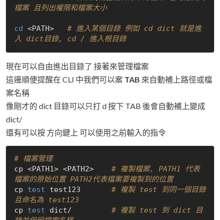
檔案 且列出權限和檔案大小
cd
 <PATH>   
# 進入某個目錄 例如 cd dict 就是進
入 dict目錄, cd / 進入根目錄
現在可以自由進出目錄了 接著來管理檔案
這邊順便提醒在 CLI 中我們可以案
TAB
來自動補上路徑或檔
案名稱
像剛才的 dict 目錄可以只打 d 按下 TAB 後會自動補上變成
dict/
還有可以按 方向鍵上 可以使用之前輸入的指令
# 檔案管理
cp <PATH1> <PATH2>    
# 複製檔案, PATH1 代表
檔案的原始位置 PATH2代表檔案要複製到的位置
cp 
test
 test123       
# 複製 test 到同一個目錄
且命名為 test123
cp 
test
 dict/         
# 複製 test 到 dict 目