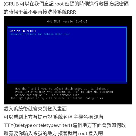
(GRUB 可以在我們忘記 root 密碼的時候進行救援 忘記密碼
的時候千萬不要直接洗掉系統RRR
載入系統後就會來到登入畫面
可以看到上方有提示說 系統名稱 主機名稱 還有
TTY(teletype or teletypewriter) (這個地方下面會教如何改
還有要你輸入帳號的地方 接著就用 root 登入吧