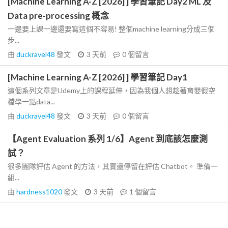
[Machine Learning A-Z [2026] ] 學習筆記 Day2 ML 及
Data pre-processing 概念
一邊要上課一邊還要寫這個不容易! 整個machine learning分成三個
步...
由
duckravel48
發文
3 天前
0
個留言
[Machine Learning A-Z [2026] ] 學習筆記 Day1
這個系列文章是Udemy上的課程延伸，因為我個人想趁著育嬰假空
檔學一點data...
由
duckravel48
發文
3 天前
0
個留言
【Agent Evaluation 系列 1/6】Agent 到底該怎麼測
試？
很多團隊評估 Agent 的方法，其實還停留在評估 Chatbot。 準備一
組...
由
hardness1020
發文
3 天前
1
個留言