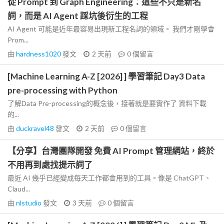
從 Prompt 到 Graph Engineering：這些不只是新名
詞，而是 AI Agent 踩坑後衍生的工程
AI Agent 可能是近年最容易出現新工程名詞的領域。 我們才剛學會
Prom...
由
hardness1020
發文
2 天前
0
個留言
[Machine Learning A-Z [2026] ] 學習筆記 Day3 Data
pre-processing with Python
了解Data Pre-processing的概念後，接著就是要實作了 資料下載
的...
由
duckravel48
發文
2 天前
0
個留言
【分享】台灣團隊開發 免費 AI Prompt 管理網站，終於
不用再到處找提示詞了
最近 AI 幾乎已經變成每天工作都會用到的工具。像是 ChatGPT、
Claud...
由
nlstudio
發文
3 天前
0
個留言