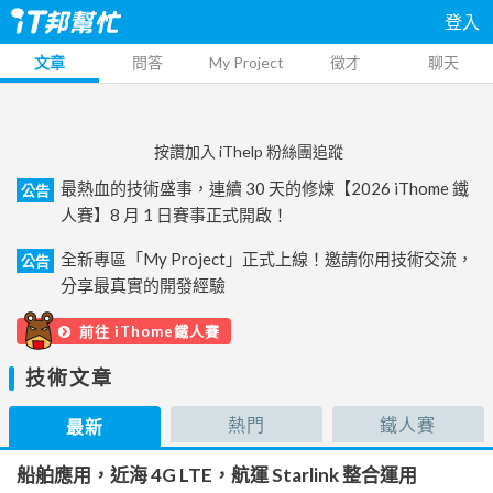
登入
文章
問答
My Project
徵才
聊天
按讚加入 iThelp 粉絲團追蹤
最熱血的技術盛事，連續 30 天的修煉【2026 iThome 鐵
公告
人賽】8 月 1 日賽事正式開啟！
全新專區「My Project」正式上線！邀請你用技術交流，
公告
分享最真實的開發經驗
前往 iThome鐵人賽
技術文章
熱門
鐵人賽
最新
船舶應用，近海 4G LTE，航運 Starlink 整合運用