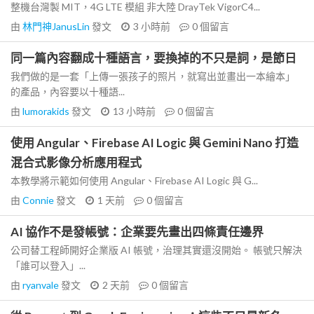
整機台灣製 MIT，4G LTE 模組 非大陸 DrayTek VigorC4...
由
林門神JanusLin
發文
3 小時前
0
個留言
同一篇內容翻成十種語言，要換掉的不只是詞，是節日
我們做的是一套「上傳一張孩子的照片，就寫出並畫出一本繪本」
的產品，內容要以十種語...
由
lumorakids
發文
13 小時前
0
個留言
使用 Angular、Firebase AI Logic 與 Gemini Nano 打造
混合式影像分析應用程式
本教學將示範如何使用 Angular、Firebase AI Logic 與 G...
由
Connie
發文
1 天前
0
個留言
AI 協作不是發帳號：企業要先畫出四條責任邊界
公司替工程師開好企業版 AI 帳號，治理其實還沒開始。 帳號只解決
「誰可以登入」...
由
ryanvale
發文
2 天前
0
個留言