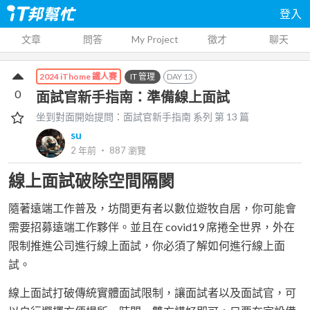
登入
文章
問答
My Project
徵才
聊天
IT 管理
DAY
13
2024 iThome 鐵人賽
0
面試官新手指南：準備線上面試
坐到對面開始提問：面試官新手指南
系列 第
13
篇
su
2 年前
‧
887
瀏覽
線上面試破除空間隔閡
隨著遠端工作普及，坊間更有者以數位遊牧自居，你可能會
需要招募遠端工作夥伴。並且在 covid19 席捲全世界，外在
限制推進公司進行線上面試，你必須了解如何進行線上面
試。
線上面試打破傳統實體面試限制，讓面試者以及面試官，可