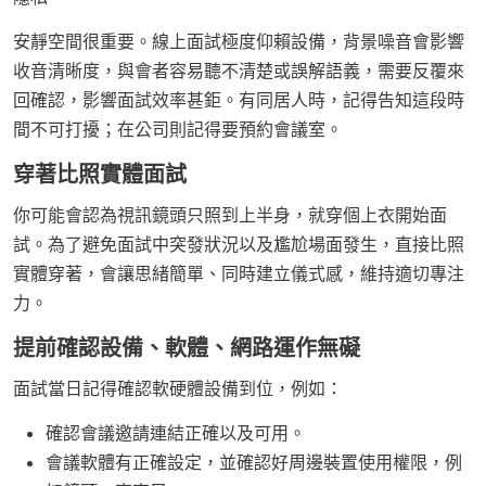
安靜空間很重要。線上面試極度仰賴設備，背景噪音會影響
收音清晰度，與會者容易聽不清楚或誤解語義，需要反覆來
回確認，影響面試效率甚鉅。有同居人時，記得告知這段時
間不可打擾；在公司則記得要預約會議室。
穿著比照實體面試
你可能會認為視訊鏡頭只照到上半身，就穿個上衣開始面
試。為了避免面試中突發狀況以及尷尬場面發生，直接比照
實體穿著，會讓思緒簡單、同時建立儀式感，維持適切專注
力。
提前確認設備、軟體、網路運作無礙
面試當日記得確認軟硬體設備到位，例如：
確認會議邀請連結正確以及可用。
會議軟體有正確設定，並確認好周邊裝置使用權限，例