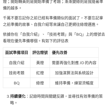
燈；開始轉黃則是開始準備了考題；漸漸變綠則是我隨著準
備的越多。
千萬不要忘記你之前已經有準備類似的面試了，不要忘記拿
之前準備的故事、自我介紹等來讓自己更網往綠燈邁進。
依據你在「自我介紹」、「技術考題」與「BQ」上的燈號去
看現在優先準備哪個。有如下的評估表
面試準備項目
評估燈號
優先改善
自我介紹
黃燈
需要再強化對應 JD 的內容
技術考題
紅燈
加強演算法與系統設計
BQ
綠燈
維持準備，練習流暢度
持續優化
：記錄時間與關鍵反饋，並尋找有效準備的策
略。