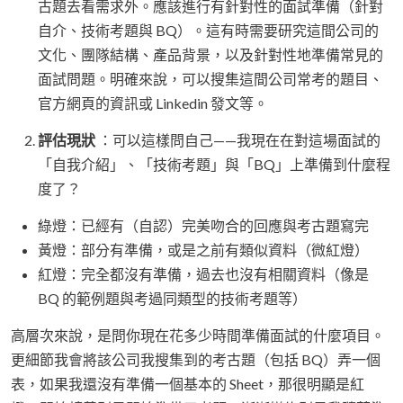
古題去看需求外。應該進行有針對性的面試準備（針對
自介、技術考題與 BQ）。這有時需要研究這間公司的
文化、團隊結構、產品背景，以及針對性地準備常見的
面試問題。明確來說，可以搜集這間公司常考的題目、
官方網頁的資訊或 Linkedin 發文等。
評估現狀
：可以這樣問自己——我現在在對這場面試的
「自我介紹」、「技術考題」與「BQ」上準備到什麼程
度了？
綠燈：已經有（自認）完美吻合的回應與考古題寫完
黃燈：部分有準備，或是之前有類似資料（微紅燈）
紅燈：完全都沒有準備，過去也沒有相關資料（像是
BQ 的範例題與考過同類型的技術考題等）
高層次來說，是問你現在花多少時間準備面試的什麼項目。
更細節我會將該公司我搜集到的考古題（包括 BQ）弄一個
表，如果我還沒有準備一個基本的 Sheet，那很明顯是紅