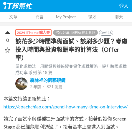
登入
文章
問答
My Project
徵才
聊天
佛心分享-我的私藏工具箱
DAY
18
2024 iThome 鐵人賽
0
該花多少時間準備面試、該刷多少題？考慮
投入時間與投資報酬率的計算法（Offer
率）
量化求職法：用關鍵數據追蹤並優化求職策略，提升跨國求職
成功率
系列 第
18
篇
森林裡的園藝眼鏡
2 年前
‧
821
瀏覽
本篇文持續更新於此：
https://coachchiao.com/spend-how-many-time-on-interview/
談完了面試率與種種提升面試率的方式，接著假設你 Screen
Stage 都已經能順利通過了，接著基本上會進入到面試。