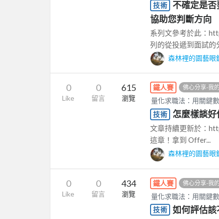
不確定是否
技術
協助您判斷方向
系列文參考於此：https://
列的從投遞到面試的分.
森林裡的園藝眼
0
0
615
鐵人賽
佛心分享-我
Like
留言
瀏覽
量化求職法：用關鍵
怎麼樣談好你
技術
文章持續更新於：https://
這章！拿到 Offer...
森林裡的園藝眼
0
0
434
鐵人賽
佛心分享-我
Like
留言
瀏覽
量化求職法：用關鍵
如何評估該不
技術