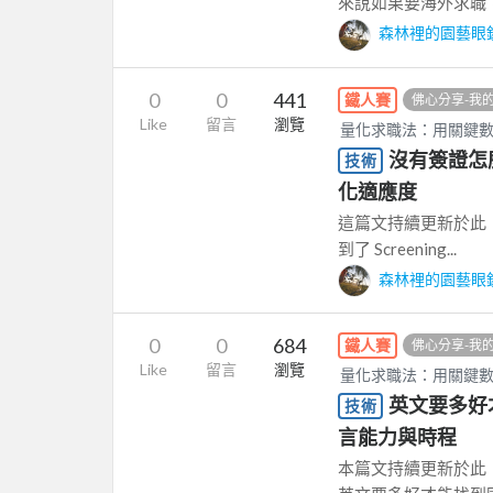
來說如果要海外求職，如何
森林裡的園藝眼
0
0
441
鐵人賽
佛心分享-我
Like
留言
瀏覽
量化求職法：用關鍵
沒有簽證怎
技術
化適應度
這篇文持續更新於此：https:
到了 Screening...
森林裡的園藝眼
0
0
684
鐵人賽
佛心分享-我
Like
留言
瀏覽
量化求職法：用關鍵
英文要多好
技術
言能力與時程
本篇文持續更新於此：https: