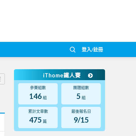
登入/註冊
iThome鐵人賽
蹤
參賽組數
團體組數
146
5
組
組
累計文章數
最後報名日
475
9/15
篇