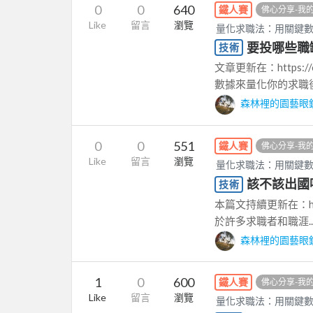
0
0
640
鐵人賽
佛心分享-我
Like
留言
瀏覽
量化求職法：用關鍵
要投哪些職
技術
文章更新在：https://c
數據來量化你的求職後
森林裡的園藝眼
0
0
551
鐵人賽
佛心分享-我
Like
留言
瀏覽
量化求職法：用關鍵
該不該出國
技術
本篇文持續更新在：https://
於許多求職者和職涯..
森林裡的園藝眼
1
0
600
鐵人賽
佛心分享-我
Like
留言
瀏覽
量化求職法：用關鍵