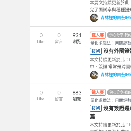
本篇文持續更新於此：https:
完了面試率與種種提升面
森林裡的園藝眼
0
0
931
鐵人賽
佛心分享-我
Like
留言
瀏覽
量化求職法：用關鍵
沒有外國簽
技術
本文持續更新於此：https:/
中，簽證 常常是跨國轉
森林裡的園藝眼
0
0
883
鐵人賽
佛心分享-我
Like
留言
瀏覽
量化求職法：用關鍵
沒有簽證還
技術
篇
本文持續更新於此：https: