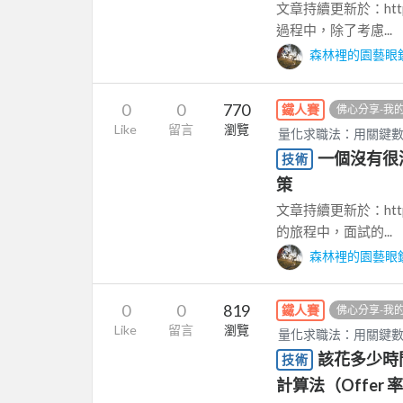
文章持續更新於：https://c
過程中，除了考慮...
森林裡的園藝眼
0
0
770
鐵人賽
佛心分享-我
Like
留言
瀏覽
量化求職法：用關鍵
一個沒有很
技術
策
文章持續更新於：https://c
的旅程中，面試的...
森林裡的園藝眼
0
0
819
鐵人賽
佛心分享-我
Like
留言
瀏覽
量化求職法：用關鍵
該花多少時
技術
計算法（Offer 