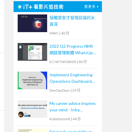
看影片追技術
看更多
接觸資安才發現前端的水
真深
MWC
|
40 分
2022 Q2 Progress NMS
網路管理軟體 WhatsUp
Gold 新版功能培訓課程
EC NETWORKER
|
80 分
Implement Engineering
Operations Dashboard
with Faros CE
DevOpsDays
|
29 分
My career advice inspires
your mind - Infra
Architect
KubeSummit
|
44 分
Driving Sustainability in