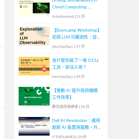
Cloud Computing:
Energy Monitoring with
KubeSummit
|
21 分
Kepler in Kubernetes
【Bootcamp Workshop】
初探 LLM 可觀測性：從概
念到實踐
DevOpsDays
|
57 分
為什麼你裝了一堆 O11y
工具，卻沒人用？
DevOpsDays
|
39 分
【推動 AI 提升政府機關
工作效率】
數位政府高峰會
|
20 分
Dell AI Revolution：運用
創新 AI 裝置與服務，升
級企業生產力
IT EXPLAINED
|
34 分