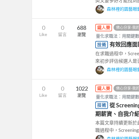
英文要多好才能找到國外
森林裡的園藝眼
0
0
688
鐵人賽
佛心分享-我
Like
留言
瀏覽
量化求職法：用關鍵
有效回應面
技術
在求職過程中，Scree
來初步評估候選人是否符合
森林裡的園藝眼
0
0
1022
鐵人賽
佛心分享-我
Like
留言
瀏覽
量化求職法：用關鍵
從 Scre
技術
期薪資、自我介
本篇文章持續更新於此：http
職過程中，Screening S
森林裡的園藝眼