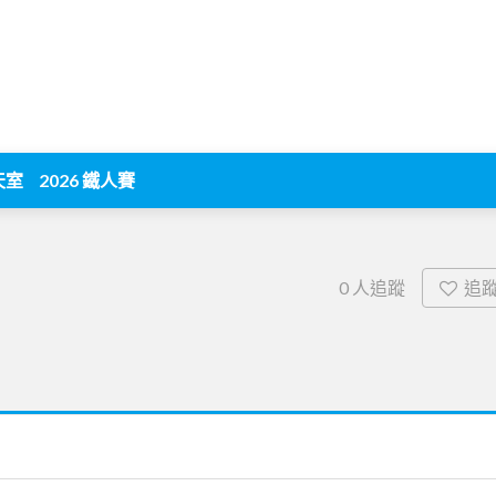
天室
2026 鐵人賽
追
0
人追蹤