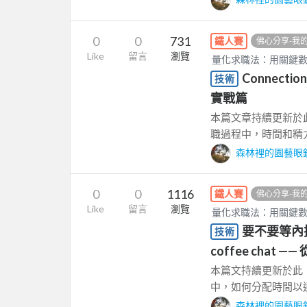
0
0
731
鐵人賽
佛心分享-我
Like
留言
瀏覽
量化求職法：用關鍵
Connect
技術
實戰篇
本篇文章持續更新於此：https
職過程中，時間和精力的
森林裡的園藝眼
0
0
1116
鐵人賽
佛心分享-我
Like
留言
瀏覽
量化求職法：用關鍵
要不要等內推回
技術
coffee chat
本篇文持續更新於此：https:
中，如何分配時間以達
森林裡的園藝眼